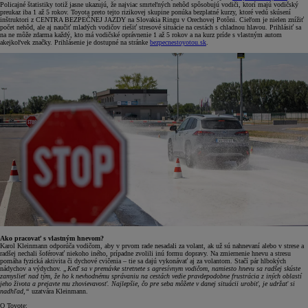
Policajné štatistiky totiž jasne ukazujú, že najviac smrteľných nehôd spôsobujú vodiči, ktorí majú vodičský
preukaz iba 1 až 5 rokov. Toyota preto tejto rizikovej skupine ponúka bezplatné kurzy, ktoré vedú skúsení
inštruktori z CENTRA BEZPEČNEJ JAZDY na Slovakia Ringu v Orechovej Potôni. Cieľom je nielen znížiť
počet nehôd, ale aj naučiť mladých vodičov riešiť stresové situácie na cestách s chladnou hlavou. Prihlásiť sa
na ne môže zdarma každý, kto má vodičské oprávnenie 1 až 5 rokov a na kurz príde s vlastným autom
akejkoľvek značky. Prihlásenie je dostupné na stránke
bezpecnestoyotou.sk
.
Ako pracovať s vlastným hnevom?
Karol Kleinmann odporúča vodičom, aby v prvom rade nesadali za volant, ak už sú nahnevaní alebo v strese a
radšej nechali šoférovať niekoho iného, prípadne zvolili inú formu dopravy. Na zmiernenie hnevu a stresu
pomáha fyzická aktivita či dychové cvičenia – tie sa dajú vykonávať aj za volantom. Stačí pár hlbokých
nádychov a výdychov.
„Keď sa v premávke stretnete s agresívnym vodičom, namiesto hnevu sa radšej skúste
zamyslieť nad tým, že ho k nevhodnému správaniu na cestách vedie pravdepodobne frustrácia z iných oblastí
jeho života a prejavte mu zhovievavosť. Najlepšie, čo pre seba môžete v danej situácii urobiť, je udržať si
nadhľad,“
uzatvára Kleinmann.
O Toyote: