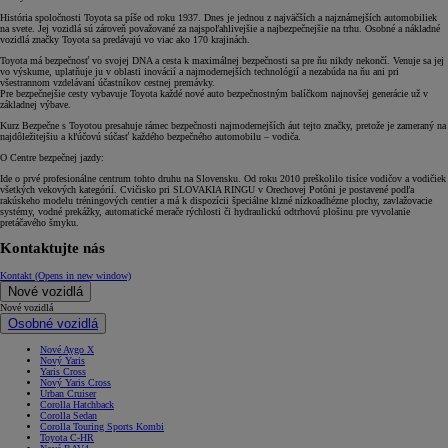
História spoločnosti Toyota sa píše od roku 1937. Dnes je jednou z najväčších a najznámejších automobiliek
na svete. Jej vozidlá sú zároveň považované za najspoľahlivejšie a najbezpečnejšie na trhu. Osobné a nákladné
vozidlá značky Toyota sa predávajú vo viac ako 170 krajinách.
Toyota má bezpečnosť vo svojej DNA a cesta k maximálnej bezpečnosti sa pre ňu nikdy nekončí. Venuje sa jej
vo výskume, uplatňuje ju v oblasti inovácií a najmodernejších technológií a nezabúda na ňu ani pri
všestrannom vzdelávaní účastníkov cestnej premávky.
Pre bezpečnejšie cesty vybavuje Toyota každé nové auto bezpečnostným balíčkom najnovšej generácie už v
základnej výbave.
Kurz Bezpečne s Toyotou presahuje rámec bezpečnosti najmodernejších áut tejto značky, pretože je zameraný na
najdôležitejšiu a kľúčovú súčasť každého bezpečného automobilu – vodiča.
O Centre bezpečnej jazdy:
Ide o prvé profesionálne centrum tohto druhu na Slovensku. Od roku 2010 preškolilo tisíce vodičov a vodičiek
všetkých vekových kategórií. Cvičisko pri SLOVAKIA RINGU v Orechovej Potôni je postavené podľa
rakúskeho modelu tréningových centier a má k dispozícii špeciálne klzné nízkoadhézne plochy, zavlažovacie
systémy, vodné prekážky, automatické merače rýchlosti či hydraulickú odtrhovú plošinu pre vyvolanie
pretáčavého šmyku.
Kontaktujte nás
Kontakt
(Opens in new window)
Nové vozidlá
Nové vozidlá
Osobné vozidlá
Nové Aygo X
Nový Yaris
Yaris Cross
Nový Yaris Cross
Urban Cruiser
Corolla Hatchback
Corolla Sedan
Corolla Touring Sports Kombi
Toyota C-HR