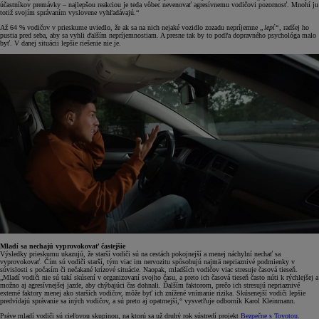
účastníkov premávky – najlepšou reakciou je teda vôbec nevenovať agresívnemu vodičovi pozornosť. Mnohí ju
totiž svojím správaním vyslovene vyhľadávajú.“
Až 64 % vodičov v prieskume uviedlo, že ak sa na nich nejaké vozidlo zozadu nepríjemne
„lepí“
, radšej ho
pustia pred seba, aby sa vyhli ďalším nepríjemnostiam. A presne tak by to podľa dopravného psychológa malo
byť. V danej situácii lepšie riešenie nie je.
Mladí sa nechajú vyprovokovať častejšie
Výsledky prieskumu ukazujú, že starší vodiči sú na cestách pokojnejší a menej náchylní nechať sa
vyprovokovať. Čím sú vodiči starší, tým viac im nervozitu spôsobujú najmä nepriaznivé podmienky v
súvislosti s počasím či nečakané krízové situácie. Naopak, mladších vodičov viac stresuje časová tieseň.
„Mladí vodiči nie sú takí skúsení v organizovaní svojho času, a preto ich časová tieseň často núti k rýchlejšej a
možno aj agresívnejšej jazde, aby chýbajúci čas dohnali. Ďalším faktorom, prečo ich stresujú nepriaznivé
externé faktory menej ako starších vodičov, môže byť ich znížené vnímanie rizika. Skúsenejší vodiči lepšie
predvídajú správanie sa iných vodičov, a sú preto aj opatrnejší,“ vysvetľuje odborník Karol Kleinmann.
Práve mladí vodiči sú cieľovou skupinou, na ktorú sa už druhý rok sústredí projekt
Bezpečne s Toyotou
.