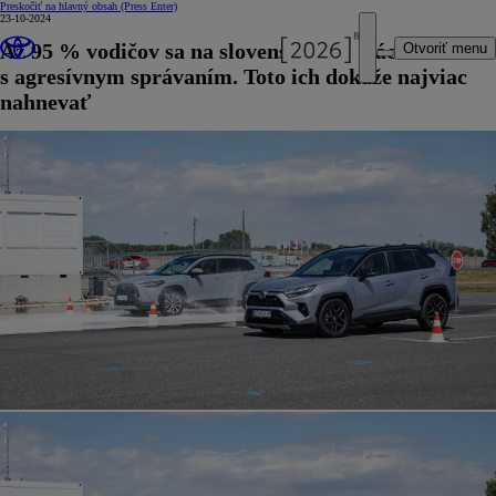
Preskočiť na hlavný obsah
(Press Enter)
23-10-2024
Až 95 % vodičov sa na slovenských cestách stretáva
Otvoriť menu
s agresívnym správaním. Toto ich dokáže najviac
nahnevať