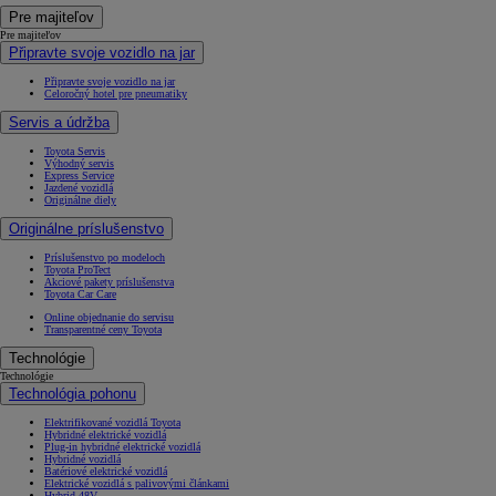
Pre majiteľov
Pre majiteľov
Připravte svoje vozidlo na jar
Připravte svoje vozidlo na jar
Celoročný hotel pre pneumatiky
Servis a údržba
Toyota Servis
Výhodný servis
Express Service
Jazdené vozidlá
Originálne diely
Originálne príslušenstvo
Príslušenstvo po modeloch
Toyota ProTect
Akciové pakety príslušenstva
Toyota Car Care
Online objednanie do servisu
Transparentné ceny Toyota
Technológie
Technológie
Technológia pohonu
Elektrifikované vozidlá Toyota
Hybridné elektrické vozidlá
Plug-in hybridné elektrické vozidlá
Hybridné vozidlá
Batériové elektrické vozidlá
Elektrické vozidlá s palivovými článkami
Hybrid 48V