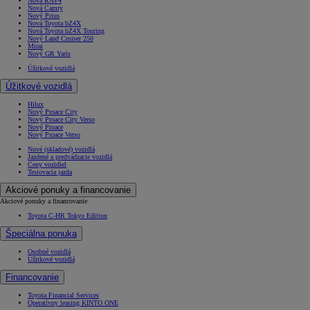
Nová RAV4
Nová Camry
Nový Prius
Nová Toyota bZ4X
Nová Toyota bZ4X Touring
Nový Land Cruiser 250
Mirai
Nový GR Yaris
Úžitkové vozidlá
Úžitkové vozidlá
Hilux
Nový Proace City
Nový Proace City Verso
Nový Proace
Nový Proace Verso
Nové (skladové) vozidlá
Jazdené a predvádzacie vozidlá
Ceny vozidiel
Testovacia jazda
Akciové ponuky a financovanie
Akciové ponuky a financovanie
Toyota C-HR Tokyo Edition
Špeciálna ponuka
Osobné vozidlá
Úžitkové vozidlá
Financovanie
Toyota Financial Services
Operatívny leasing KINTO ONE