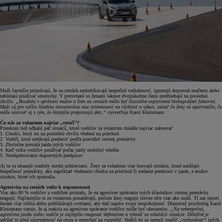
Muži častejšie priznávajú, že na cestách nedodržiavajú bezpečnú vzdialenosť, ignorujú dopravné značenie alebo
zabúdajú používať smerovky. V porovnaní so ženami takmer dvojnásobne často predbiehajú na poslednú
chvíľu.
„Rozdiely v správaní mužov a žien na cestách môžu byť čiastočne ovplyvnené biologickými faktormi.
Muži sú pre vyššiu hladinu testosterónu viac orientovaní na rýchlosť a výkon, zatiaľ čo ženy sú opatrnejšie, čo
môže súvisieť aj s tým, že častejšie prepravujú deti,“
vysvetľuje Karol Kleinmann.
Čo nás za volantom najviac
„vytočí“
?
Prieskum tiež odhalil päť situácií, ktoré vodičov za volantom dokážu najviac nahnevať:
1. Chodci, ktorí im na poslednú chvíľu vbehnú na priechod
2. Vodiči, ktorí nedávajú prednosť podľa pravidiel cestnej premávky
3. Zbytočne pomalá jazda iných vodičov
4. Keď vidia vodičov používať počas jazdy mobilný telefón
5. Nerešpektovanie dopravných predpisov
Aj tu sa ukazujú rozdiely medzi pohlaviami. Ženy za volantom viac hnevajú situácie, ktoré narúšajú
bezpečnosť premávky, ako napríklad vbehnutie chodca na priechod či nedanie prednosti v jazde, a mužov
situácie, ktoré ich spomalia.
Agresivita na cestách vedie k nepozornosti
Viac ako 80 % vodičov a vodičiek priznalo, že na agresívne správanie iných účastníkov cestnej premávky
reagujú. Najčastejšie si za volantom ponadávajú, pričom ženy reagujú slovne ešte viac ako muži. Tí zas oproti
ženám viac trúbia alebo preblikávajú svetlami, aby dali najavo svoju nespokojnosť. Dopravný psychológ Karol
Kleinmann varuje, že aj reakcia na agresívne správanie vodičov môže byť ohrozením.
„Na nebezpečnú,
agresívnu jazdu iného vodiča je najlepšie reagovať defenzívne a vyhnúť sa eskalácii situácie. Dôležité je
udržať si plnú sústredenosť na cestu a nenechať sa rozptýliť. Vodiči by sa nemali snažiť „vychovávať“
iných