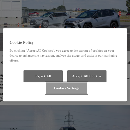
Cookie Policy
By clicking “Accept All Cookies”, you agree to the storing of cookies on your
device to enhance site navigation, analyze site usage, and assist in our marketing
Prieskum značky Toyota, ktorý na vzorke 1 000 vodičov realizovala prieskumná agentúra MNForce,
odhalil nepríjemnú realitu: S agresívnym správaním na cestách sa stretávajú takmer všetci vodiči.
efforts.
Medzi najčastejšie prejavy patria riskantné predbiehanie na poslednú chvíľu, prekračovanie povolenej
rýchlosti a nepoužívanie smeroviek. Dopravný psychológ Mgr. Karol Kleinmann zdôrazňuje, že
najlepšou reakciou na agresívnych vodičov je zachovať pokoj a nadhľad.
Agresivita sa stáva čoraz viditeľnejším problémom
Reject All
Accept All Cookies
Agresivita za volantom je narastajúci negatívny fenomén, ktorý sa môže prejavovať aktívnymi alebo pasívnymi
znakmi.
„Aktívna agresivita sa prejavuje napríklad úmyselným znepríjemňovaním jazdy iným vodičom alebo
nebezpečnými manévrami. Pasívna agresivita, naopak, zahŕňa blokovanie jazdných pruhov, používanie
mobilného telefónu alebo jazdu pod vplyvom alkoholu,“
vysvetľuje Karol Kleinmann.
Cookies Settings
Ofenzívnym správaním za volantom sa zaoberá aj najnovší prieskum značky Toyota. Výsledky ukázali, že
agresivita sa vyskytuje naprieč všetkými skupinami vodičov, no jej prejavy sa líšia v závislosti od veku a
pohlavia.