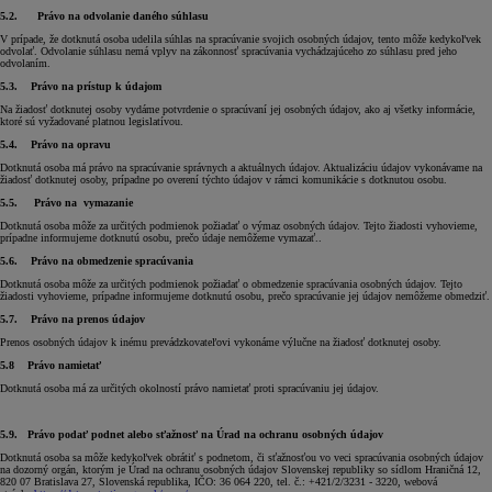
5.2. Právo na odvolanie daného súhlasu
V prípade, že dotknutá osoba udelila súhlas na spracúvanie svojich osobných údajov, tento môže kedykoľvek
odvolať. Odvolanie súhlasu nemá vplyv na zákonnosť spracúvania vychádzajúceho zo súhlasu pred jeho
odvolaním.
5.3. Právo na prístup k údajom
Na žiadosť dotknutej osoby vydáme potvrdenie o spracúvaní jej osobných údajov, ako aj všetky informácie,
ktoré sú vyžadované platnou legislatívou.
5.4. Právo na opravu
Dotknutá osoba má právo na spracúvanie správnych a aktuálnych údajov. Aktualizáciu údajov vykonávame na
žiadosť dotknutej osoby, prípadne po overení týchto údajov v rámci komunikácie s dotknutou osobu.
5.5. Právo na vymazanie
Dotknutá osoba môže za určitých podmienok požiadať o výmaz osobných údajov. Tejto žiadosti vyhovieme,
prípadne informujeme dotknutú osobu, prečo údaje nemôžeme vymazať..
5.6. Právo na obmedzenie spracúvania
Dotknutá osoba môže za určitých podmienok požiadať o obmedzenie spracúvania osobných údajov. Tejto
žiadosti vyhovieme, prípadne informujeme dotknutú osobu, prečo spracúvanie jej údajov nemôžeme obmedziť.
5.7. Právo na prenos údajov
Prenos osobných údajov k inému prevádzkovateľovi vykonáme výlučne na žiadosť dotknutej osoby.
5.8 Právo namietať
Dotknutá osoba má za určitých okolností právo namietať proti spracúvaniu jej údajov.
5.9. Právo podať podnet alebo sťažnosť na Úrad na ochranu osobných údajov
Dotknutá osoba sa môže kedykoľvek obrátiť s podnetom, či sťažnosťou vo veci spracúvania osobných údajov
na dozorný orgán, ktorým je Úrad na ochranu osobných údajov Slovenskej republiky so sídlom Hraničná 12,
820 07 Bratislava 27, Slovenská republika, IČO: 36 064 220, tel. č.: +421/2/3231 - 3220, webová