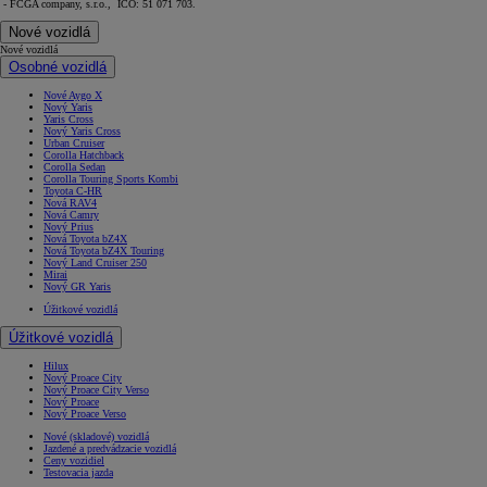
- FCGA company, s.r.o., IČO: 51 071 703.
Nové vozidlá
Nové vozidlá
Osobné vozidlá
Nové Aygo X
Nový Yaris
Yaris Cross
Nový Yaris Cross
Urban Cruiser
Corolla Hatchback
Corolla Sedan
Corolla Touring Sports Kombi
Toyota C-HR
Nová RAV4
Nová Camry
Nový Prius
Nová Toyota bZ4X
Nová Toyota bZ4X Touring
Nový Land Cruiser 250
Mirai
Nový GR Yaris
Úžitkové vozidlá
Úžitkové vozidlá
Hilux
Nový Proace City
Nový Proace City Verso
Nový Proace
Nový Proace Verso
Nové (skladové) vozidlá
Jazdené a predvádzacie vozidlá
Ceny vozidiel
Testovacia jazda