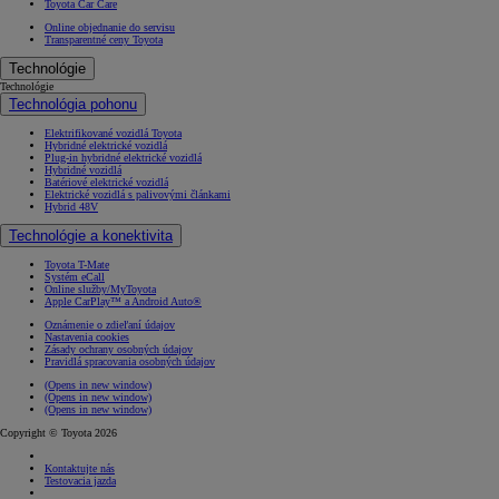
Toyota Car Care
Online objednanie do servisu
Transparentné ceny Toyota
Technológie
Technológie
Technológia pohonu
Elektrifikované vozidlá Toyota
Hybridné elektrické vozidlá
Plug-in hybridné elektrické vozidlá
Hybridné vozidlá
Batériové elektrické vozidlá
Elektrické vozidlá s palivovými článkami
Hybrid 48V
Technológie a konektivita
Toyota T-Mate
Systém eCall
Online služby/MyToyota
Apple CarPlay™ a Android Auto®
Oznámenie o zdieľaní údajov
Nastavenia cookies
Zásady ochrany osobných údajov
Pravidlá spracovania osobných údajov
(Opens in new window)
(Opens in new window)
(Opens in new window)
Copyright © Toyota 2026
Kontaktujte nás
Testovacia jazda