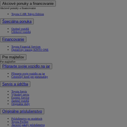
Akciové ponuky a financovanie
Akciové ponuky a financovanie
Toyota C-HR Tokyo Edition
Špeciálna ponuka
Osobné vozidlá
Úžitkové vozidlá
Financovanie
Toyota Financial Services
Operatívny leasing KINTO ONE
Pre majiteľov
Pre majiteľov
Připravte svoje vozidlo na jar
Připravte svoje vozidlo na jar
Celoročný hotel pre pneumatiky
Servis a údržba
Toyota Servis
Výhodný servis
Express Service
Jazdené vozidlá
Originálne diely
Originálne príslušenstvo
Príslušenstvo po modeloch
Toyota ProTect
Akciové pakety príslušenstva