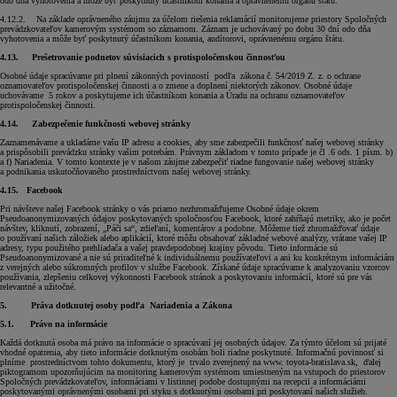
odo dňa vyhotovenia a môže byť poskytnutý účastníkom konania a oprávnenému orgánu štátu.
4.12.2. Na základe oprávneného záujmu za účelom riešenia reklamácií monitorujeme priestory Spoločných
prevádzkovateľov kamerovým systémom so záznamom. Záznam je uchovávaný po dobu 30 dní odo dňa
vyhotovenia a môže byť poskytnutý účastníkom konania, audítorovi, oprávnenému orgánu štátu.
4.13.
Prešetrovanie podnetov súvisiacich s protispoločenskou činnosťou
Osobné údaje spracúvame pri plnení zákonných povinností podľa zákona č. 54/2019 Z. z. o ochrane
oznamovateľov protispoločenskej činnosti a o zmene a doplnení niektorých zákonov. Osobné údaje
uchovávame 5 rokov a poskytujeme ich účastníkom konania a Úradu na ochranu oznamovateľov
protispoločenskej činnosti.
4.14.
Zabezpečenie funkčnosti webovej stránky
Zaznamenávame a ukladáme vašu IP adresu a cookies, aby sme zabezpečili funkčnosť našej webovej stránky
a prispôsobili prevádzku stránky vašim potrebám. Právnym základom v tomto prípade je čl .6 ods. 1 písm. b)
a f) Nariadenia. V tomto kontexte je v našom záujme zabezpečiť riadne fungovanie našej webovej stránky
a podnikania uskutočňovaného prostredníctvom našej webovej stránky.
4.15.
Facebook
Pri návšteve našej Facebook stránky o vás priamo nezhromažďujeme Osobné údaje okrem
Pseudoanonymizovaných údajov poskytovaných spoločnosťou Facebook, ktoré zahŕňajú metriky, ako je počet
návštev, kliknutí, zobrazení, „Páči sa“, zdieľaní, komentárov a podobne. Môžeme tiež zhromažďovať údaje
o používaní našich záložiek alebo aplikácií, ktoré môžu obsahovať základné webové analýzy, vrátane vašej IP
adresy, typu použitého prehliadača a vašej pravdepodobnej krajiny pôvodu. Tieto informácie sú
Pseudoanonymizované a nie sú priraditeľné k individuálnemu používateľovi a ani ku konkrétnym informáciám
z verejných alebo súkromných profilov v službe Facebook. Získané údaje spracúvame k analyzovaniu vzorcov
používania, zlepšeniu celkovej výkonnosti Facebook stránok a poskytovaniu informácií, ktoré sú pre vás
relevantné a užitočné.
5.
Práva dotknutej osoby podľa Nariadenia a Zákona
5.1.
Právo na informácie
Každá dotknutá osoba má právo na informácie o spracúvaní jej osobných údajov. Za týmto účelom sú prijaté
vhodné opatrenia, aby tieto informácie dotknutým osobám boli riadne poskytnuté. Informačnú povinnosť si
plníme prostredníctvom tohto dokumentu, ktorý je trvalo zverejnený na www. toyota-bratislava.sk, ďalej
piktogramom upozorňujúcim na monitoring kamerovým systémom umiestneným na vstupoch do priestorov
Spoločných prevádzkovateľov, informáciami v listinnej podobe dostupnými na recepcii a informáciámi
poskytovanými oprávnenými osobami pri styku s dotknutými osobami pri poskytovaní našich služieb.