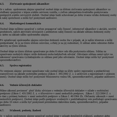
4.3.
Zisťovanie spokojnosti zákazníkov
Je v našom oprávnenom záujme spracúvať osobné údaje za účelom zisťovania spokojnosti zákazníkov so
službami spojenými s kúpou a/alebo servisom vozidla, s cieľom zabezpečenia kvalitného poskytovania
predajných a/alebo servisných služieb. Osobné údaje budú uchovávané po dobu trvania vzťahu dotknutej osoby
k našej spoločnosti a môžu byť poskytnuté audítorovi.
4.4.
Marketingová komunikácia
Osobné údaje môžeme spracúvať s cieľom propagovať našu činnosť, informovať zákazníkov o akciách, nových
produktoch, našich aktivitách súvisiacich s predmetom našej činnosti na základe súhlasu dotknutej osoby
a /alebo na základe nášho oprávneného záujmu.
Pri uplatňovaní oprávneného záujmu oslovíme dotknutú osobu iba v prípade, ak je naším klientom a môže
predpokladať, že ju za týmto účelom oslovíme, a ďalej je na jej rozhodnutí, či súhlasí alebo odmietne ďalšie
aktivity za týmto účelom.
Osobné údaje za týmto účelom spracúvame po dobu 8 rokov odo dňa poskytnutia súhlasu. Súhlas na
spracúvanie osobných údajov môže dotknutá osoba kedykoľvek odvolať. Odvolanie súhlasu nemá vplyv na
zákonnosť spracúvania vychádzajúceho zo súhlasu pred jeho odvolaním. Osobné údaje môžu byť poskytnuté
sprostredkovateľovi.
4.5.
Správa registratúry
Vo verejnom záujme povinne spracúvame vaše osobné údaje na účely správy registratúry a predarchívnej
starostlivosti na základe osobitného predpisu (Zákon č. 395/2002 Z. z. o archívoch a registratúrach v platnom
znení). Osobné údaje môžu byť poskytnuté Ministerstvu vnútra SR, sprostredkovateľovi, prípadne audítorovi.
4.6.
Vedenie účtovných dokladov
Máme zákonnú povinnosť plniť úlohy súvisiace s vedením účtovných dokladov v súlade s osobitnými
predpismi (Zákon č. 431/2002 Z. z. o účtovníctve v znení neskorších predpisov, Zákon č. 222/2004 Z. z.
o dani z pridanej hodnoty v znení neskorších predpisov a Zákon č. 40/1964 Zb. Občiansky zákonník v znení
neskorších predpisov). Osobné údaje podľa predpisov uvedených v predchádzajúcej vete podliehajú spracúvaniu
po dobu 10 rokov a môžu byť poskytnuté príslušnému daňovému úradu, sprostredkovateľovi, prípadne
audítorovi.
4.7.
Sťažnosti, podnety, žiadosti
Je v našom oprávnenom záujme spracúvať osobné údaje v prípade doručených sťažností, podnetov alebo