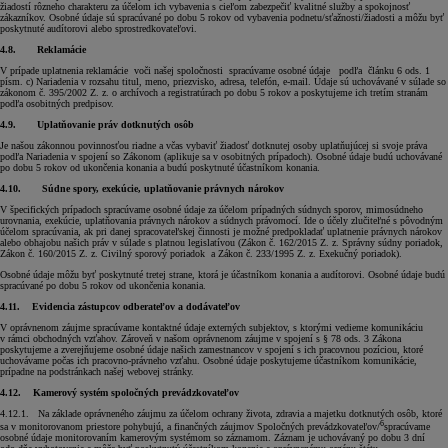
žiadostí rôzneho charakteru za účelom ich vybavenia s cieľom zabezpečiť kvalitné služby a spokojnosť
zákazníkov. Osobné údaje sú spracúvané po dobu 5 rokov od vybavenia podnetu/sťažnosti/žiadosti a môžu byť
poskytnuté audítorovi alebo sprostredkovateľovi.
4.8. Reklamácie
V prípade uplatnenia reklamácie voči našej spoločnosti spracúvame osobné údaje podľa článku 6 ods. 1
písm. c) Nariadenia v rozsahu titul, meno, priezvisko, adresa, telefón, e-mail. Údaje sú uchovávané v súlade so
zákonom č. 395/2002 Z. z. o archívoch a registratúrach po dobu 5 rokov a poskytujeme ich tretím stranám
podľa osobitných predpisov.
4.9. Uplatňovanie práv dotknutých osôb
Je našou zákonnou povinnosťou riadne a včas vybaviť žiadosť dotknutej osoby uplatňujúcej si svoje práva
podľa Nariadenia v spojení so Zákonom (aplikuje sa v osobitných prípadoch). Osobné údaje budú uchovávané
po dobu 5 rokov od ukončenia konania a budú poskytnuté účastníkom konania.
4.10.
Súdne spory, exekúcie, uplatňovanie právnych nárokov
V špecifických prípadoch spracúvame osobné údaje za účelom prípadných súdnych sporov, mimosúdneho
urovnania, exekúcie, uplatňovania právnych nárokov a súdnych právomocí. Ide o účely zlučiteľné s pôvodným
účelom spracúvania, ak pri danej spracovateľskej činnosti je možné predpokladať uplatnenie právnych nárokov
alebo obhajobu našich práv v súlade s platnou legislatívou (Zákon č. 162/2015 Z. z. Správny súdny poriadok,
Zákon č. 160/2015 Z. z. Civilný sporový poriadok a Zákon č. 233/1995 Z. z. Exekučný poriadok).
Osobné údaje môžu byť poskytnuté tretej strane, ktorá je účastníkom konania a audítorovi. Osobné údaje budú
spracúvané po dobu 5 rokov od ukončenia konania.
4.11.
Evidencia zástupcov odberateľov a dodávateľov
V oprávnenom záujme spracúvame kontaktné údaje externých subjektov, s ktorými vedieme komunikáciu
v rámci obchodných vzťahov. Zároveň v našom oprávnenom záujme v spojení s § 78 ods. 3 Zákona
poskytujeme a zverejňujeme osobné údaje našich zamestnancov v spojení s ich pracovnou pozíciou, ktoré
uchovávame počas ich pracovno-právneho vzťahu. Osobné údaje poskytujeme účastníkom komunikácie,
prípadne na podstránkach našej webovej stránky.
4.12. Kamerový systém spoločných prevádzkovateľov
4.12.1. Na základe oprávneného záujmu za účelom ochrany života, zdravia a majetku dotknutých osôb, ktoré
6
sa v monitorovanom priestore pohybujú, a finančných záujmov Spoločných prevádzkovateľov/
spracúvame
osobné údaje monitorovaním kamerovým systémom so záznamom. Záznam je uchovávaný po dobu 3 dní