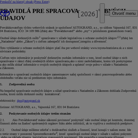
Preskočiť na hlavný obsah
(Press Enter)
PRAVIDLÁ PRE SPRACOVANIE OSOBNÝCH
Otvoriť menu
ÚDAJOV
Prevádzkovateľom týchto webových stránok je spoločnosť AUTOGRAND, a.s., so sídlom Vajnorská 167, 831
04 Bratislava, IČO: 34 109 986 (ďalej ako "Prevádzkovateľ" alebo „my“ v príslušnom gramatickom tvare).
1
2,3
Osobné údaje dotknutých osôb/
spracúvame v súlade legislatívou o ochrane osobných údajov/
(ďalej len
„Nariadenie“ alebo „Zákon“) s cieľom zabezpečiť ich dostupnosť,integritu a dôvernosť.
Toto vyhlásenie o ochrane osobných údajov platí iba pre webové stránky www.toyota-bratislava.sk a s nimi
súvisiace podstránky.
Cieľom tejto informácie je poskytnúť dotknutým osobám informácie o tom, ktoré osobné údaje o nich
spracúvame v rámci ďalej uvedených účelov spracúvania,ako s nimi zaobchádzame, komu ich poskytujeme
a ako môžu získať informácie o svojich osobných údajoch a uplatniť svoje práva v súlade s Nariadením
a Zákonom.
Informácie o spracúvaní osobných údajov zamestnancov našej spoločnosti v rámci pracovnoprávneho alebo
obdobného vzťahu nie sú predmetom tejto informácie.
1.
Zodpovedná osoba
Na bezpečné spracúvanie osobných údajov a súlad spracúvania s Nariadením a Zákonom dohliada Zodpovedná
osoba, ktorú môžu dotknuté osoby kontaktovať:
elektronicky:
dpo@autogrand.sk
listinne: AUTOGRAND, a.s., Vajnorská 167, 831 04 Bratislava
2.
Poskytovanie osobných údajov tretím stranám
2.1. Ako Prevádzkovateľ máme zákonnú povinnosť poskytnúť vaše osobné údaje pri kontrole, dozornej
činnosti alebo na žiadosť oprávnených orgánov štátu alebo inštitúcií, ak to vyplýva z osobitných predpisov.
2.2. Osobné údaje môžeme zdieľať s dodávateľmi služieb a činností, ktorí konajú v našom mene. Ide
4
o tretie strany v postavení Sprostredkovateľa/
, ktoré spracúvajú osobné údaje v súlade s našimi pokynmi
alebo na základe plnenia legislatívou stanovených povinností. Ide spravidla o spracúvanie účtovnej