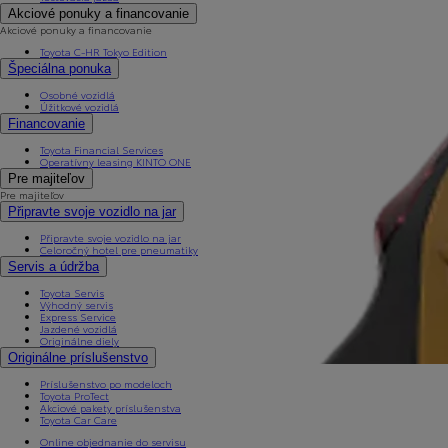
Akciové ponuky a financovanie
Akciové ponuky a financovanie
Toyota C-HR Tokyo Edition
Špeciálna ponuka
Osobné vozidlá
Úžitkové vozidlá
Financovanie
Toyota Financial Services
Operatívny leasing KINTO ONE
Pre majiteľov
Pre majiteľov
Připravte svoje vozidlo na jar
Připravte svoje vozidlo na jar
Celoročný hotel pre pneumatiky
Servis a údržba
Toyota Servis
Výhodný servis
Express Service
Jazdené vozidlá
Originálne diely
Originálne príslušenstvo
Príslušenstvo po modeloch
Toyota ProTect
Akciové pakety príslušenstva
Toyota Car Care
Online objednanie do servisu