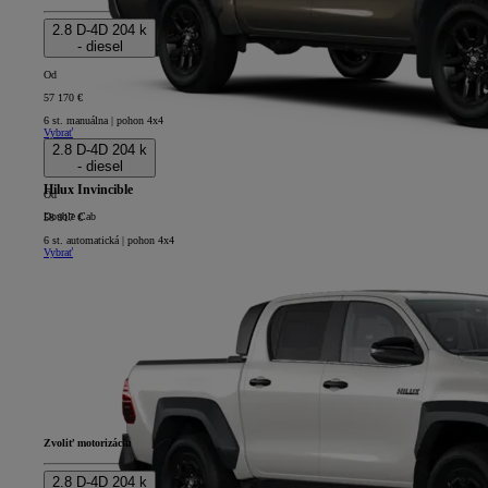
2.8 D-4D 204 k
- diesel
Od
57 170 €
6 st. manuálna | pohon 4x4
Vybrať
2.8 D-4D 204 k
- diesel
Hilux Invincible
Od
Double Cab
58 917 €
6 st. automatická | pohon 4x4
Vybrať
Zvoliť motorizáciu
2.8 D-4D 204 k