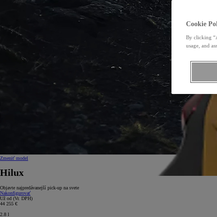
Cookie Pol
By clicking “
usage, and ass
Zmeniť model
Hilux
Objavte najpredávanejší pick-up na svete
Nakonfigurovať
Už od
(Vr. DPH)
44 255 €
2.8
l