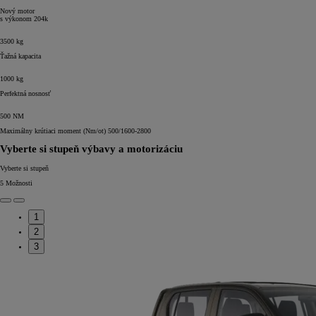
Nový motor
s výkonom
204k
3500
kg
Ťažná kapacita
1000
kg
Perfektná nosnosť
500
NM
Maximálny krútiaci moment (Nm/ot) 500/1600-2800
Vyberte si stupeň výbavy a motorizáciu
Vyberte si stupeň
5
Možnosti
1
2
3