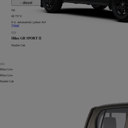
- diesel
Od
68 757 €
6 st. automatická | pohon 4x4
Vybrať
Hilux GR SPORT II
Double Cab
Od
22 390 €
s DPH
vr. zvýhodnenia
1 300 €
a bonusu za výkup
800 €
Hilux Live
Corolla Sedan
Hilux Live
AJ HYBRID
Double Cab