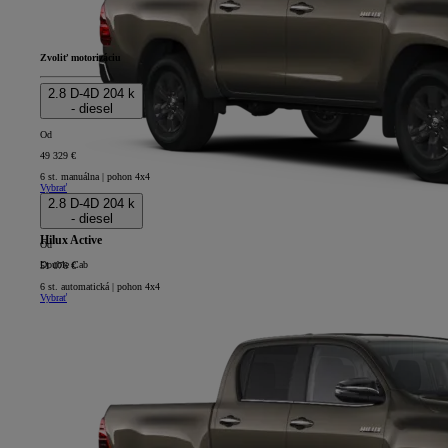
Zvoliť motorizáciu
2.8 D-4D 204 k
- diesel
Od
49 329 €
6 st. manuálna | pohon 4x4
Vybrať
2.8 D-4D 204 k
- diesel
Hilux Active
Od
Double Cab
51 076 €
6 st. automatická | pohon 4x4
Vybrať