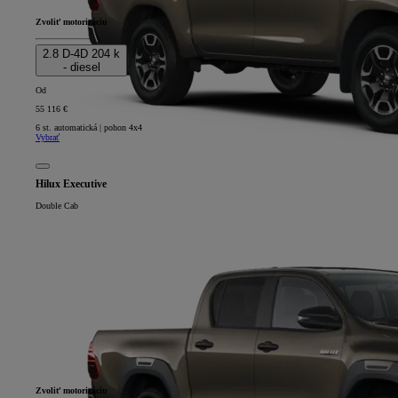
Zvoliť motorizáciu
2.8 D-4D 204 k
- diesel
Od
55 116 €
6 st. automatická | pohon 4x4
Vybrať
Hilux Executive
Double Cab
Zvoliť motorizáciu