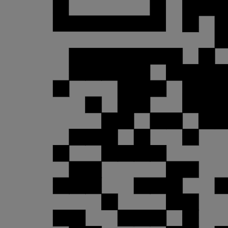
Od
16 690 €
s DPH
vr. zvýhodnenia
1 000 €
a bonusu za výkup
500 €
Nový Yaris Cross
HYBRID