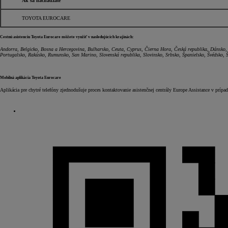
Ak sa nachádzate
TOYOTA EUROCARE
Cestnú asistenciu Toyota Eurocare môžete využiť v nasledujúcich krajinách:
Andorra, Belgicko, Bosna a Hercegovina, Bulharsko, Ceuta, Cyprus, Čierna Hora, Česká republika, Dánsko, 
Portugalsko, Rakúsko, Rumunsko, San Marino, Slovenská republika, Slovinsko, Srbsko, Španielsko, Švédsko, Šv
Mobilná aplikácia Toyota Eurocare
Aplikácia pre chytré telefóny zjednodušuje proces kontaktovanie asistenčnej centrály Europe Assistance v pr