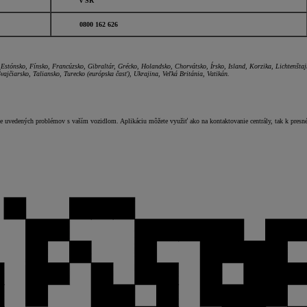
v SR
0800 162 626
Estónsko, Fínsko, Francúzsko, Gibraltár, Grécko, Holandsko, Chorvátsko, Írsko, Island, Korzika, Lichtenš
ajčiarsko, Taliansko, Turecko (európska časť), Ukrajina, Veľká Británia, Vatikán.
ípade uvedených problémov s vaším vozidlom. Aplikáciu môžete využiť ako na kontaktovanie centrály, tak k pre