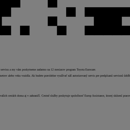
ho servisu a my vám poskytneme zadarmo na 12 mesiacov program Toyota Eurocare.
rov alebo veku vozidla. Ak budete pravidelne využívať náš autorizovaný servis pre predpísanú servisnú údržb
vašich cestách doma aj v zahraničí. Cestné služby poskytuje spoločnosť Europ Assistance, ktorej skúsení praco