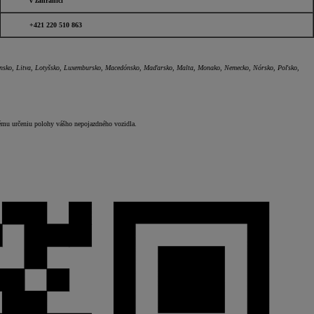
v zahraničí
+421 220 510 863
tajnsko, Litva, Lotyšsko, Luxembursko, Macedónsko, Maďarsko, Malta, Monako, Nemecko, Nórsko, Poľsko,
snému určeniu polohy vášho nepojazdného vozidla.