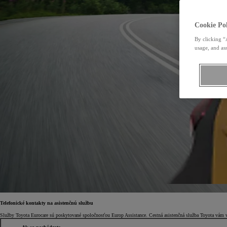
Cookie Pol
By clicking “
usage, and ass
Telefonické kontakty na asistenčnú službu
Služby Toyota Eurocare sú poskytované spoločnosťou Europ Assistance. Cestná asistenčná služba Toyota vám 