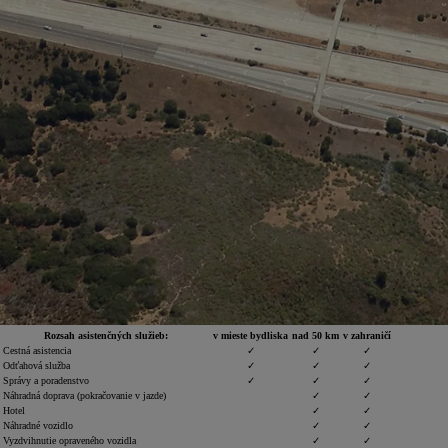
Od
22 390 €
s DPH
vr. zvýhodnenia
1 300 €
a bonusu za výkup
800 €
Corolla Sedan
AJ HYBRID
Rozsah asistenčných služieb:
v mieste bydliska
nad 50 km
v zahraničí
Cestná asistencia
✓
✓
✓
Odťahová služba
✓
✓
✓
Správy a poradenstvo
✓
✓
✓
Náhradná doprava (pokračovanie v jazde)
✓
✓
Hotel
✓
✓
Náhradné vozidlo
✓
✓
Vyzdvihnutie opraveného vozidla
✓
✓