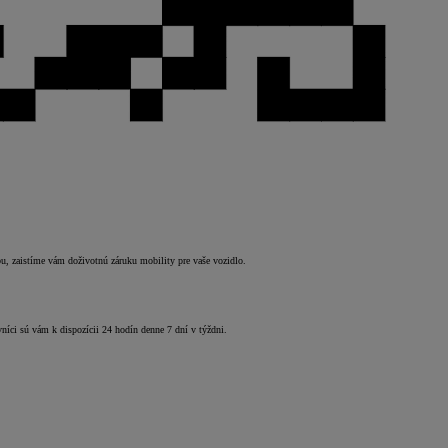
u, zaistíme vám doživotnú záruku mobility pre vaše vozidlo.
vníci sú vám k dispozícii 24 hodín denne 7 dní v týždni.