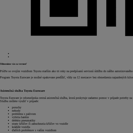
Odmeníme vás za vernosť
Príďte so svojím vozidlom Toyota starším ako tri roky na predpísanú servisnú údržbu do nášho autorizované
Program Toyota Eurocare je možné opakovane predĺžiť, vždy na 12 mesiacov bez obmedzenia najazdených kilomet
Asistenčná služba Toyota Eurocare
Toyota Eurocare je celoeurópska cestná asistenčná služba, ktorá poskytuje zadarmo pomoc v prípade potreby na 
Službu môžete využiť v prípade:
poruchy
nehody
problému s palivom
vybitia batérie
defektu pneumatiky
straty kľúčov či zabuchnutia kľúčov vo vozidle
krádeže vozidla
ďalších problémov s vaším vozidlom