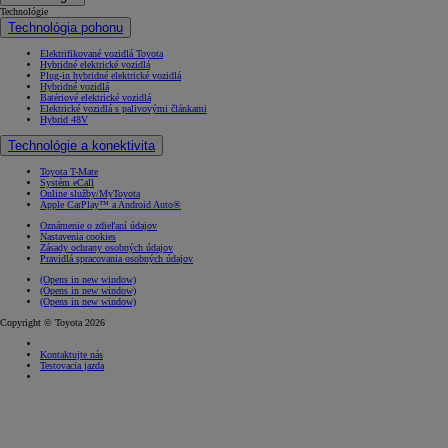
Technológie
Technológia pohonu
Elektrifikované vozidlá Toyota
Hybridné elektrické vozidlá
Plug-in hybridné elektrické vozidlá
Hybridné vozidlá
Batériové elektrické vozidlá
Elektrické vozidlá s palivovými článkami
Hybrid 48V
Technológie a konektivita
Toyota T-Mate
Systém eCall
Online služby/MyToyota
Apple CarPlay™ a Android Auto®
Oznámenie o zdieľaní údajov
Nastavenia cookies
Zásady ochrany osobných údajov
Pravidlá spracovania osobných údajov
(Opens in new window)
(Opens in new window)
(Opens in new window)
Copyright © Toyota 2026
Kontaktujte nás
Testovacia jazda