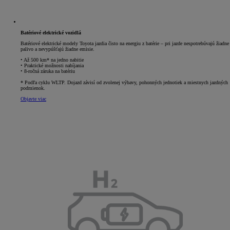
Batériové elektrické vozidlá
Batériové elektrické modely Toyota jazdia čisto na energiu z batérie – pri jazde nespotrebúvajú žiadne
palivo a nevypúšťajú žiadne emisie.
• Až 500 km* na jedno nabitie
• Praktické možnosti nabíjania
• 8-ročná záruka na batériu
* Podľa cyklu WLTP. Dojazd závisí od zvolenej výbavy, pohonných jednotiek a miestnych jazdných
podmienok.
Objavte viac