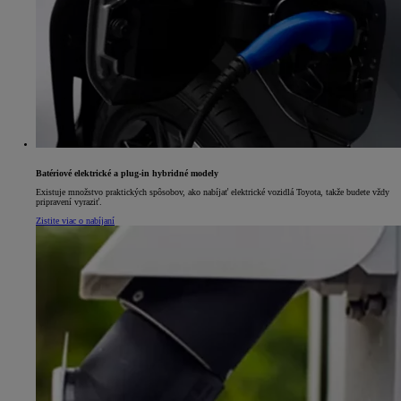
Batériové elektrické a plug-in hybridné modely
Existuje množstvo praktických spôsobov, ako nabíjať elektrické vozidlá Toyota, takže budete vždy
pripravení vyraziť.
Zistite viac o nabíjaní