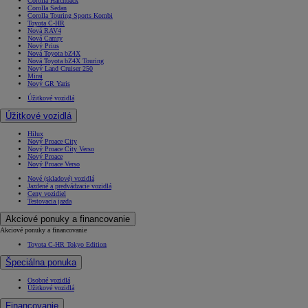
Corolla Hatchback
Corolla Sedan
Corolla Touring Sports Kombi
Toyota C-HR
Nová RAV4
Nová Camry
Nový Prius
Nová Toyota bZ4X
Nová Toyota bZ4X Touring
Nový Land Cruiser 250
Mirai
Nový GR Yaris
Úžitkové vozidlá
Úžitkové vozidlá
Hilux
Nový Proace City
Nový Proace City Verso
Nový Proace
Nový Proace Verso
Nové (skladové) vozidlá
Jazdené a predvádzacie vozidlá
Ceny vozidiel
Testovacia jazda
Akciové ponuky a financovanie
Akciové ponuky a financovanie
Toyota C-HR Tokyo Edition
Špeciálna ponuka
Osobné vozidlá
Úžitkové vozidlá
Financovanie