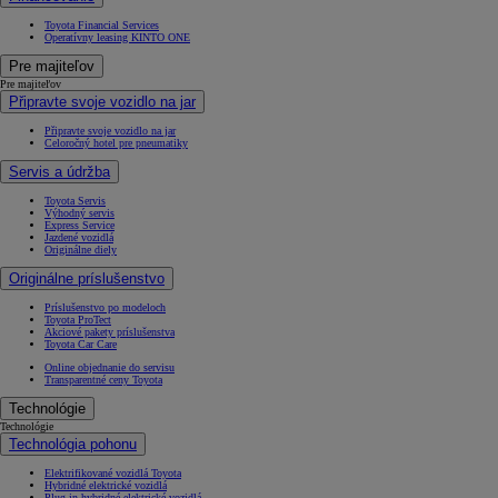
Toyota Financial Services
Operatívny leasing KINTO ONE
Pre majiteľov
Pre majiteľov
Připravte svoje vozidlo na jar
Připravte svoje vozidlo na jar
Celoročný hotel pre pneumatiky
Servis a údržba
Toyota Servis
Výhodný servis
Express Service
Jazdené vozidlá
Originálne diely
Originálne príslušenstvo
Príslušenstvo po modeloch
Toyota ProTect
Akciové pakety príslušenstva
Toyota Car Care
Online objednanie do servisu
Transparentné ceny Toyota
Technológie
Technológie
Technológia pohonu
Elektrifikované vozidlá Toyota
Hybridné elektrické vozidlá
Plug-in hybridné elektrické vozidlá