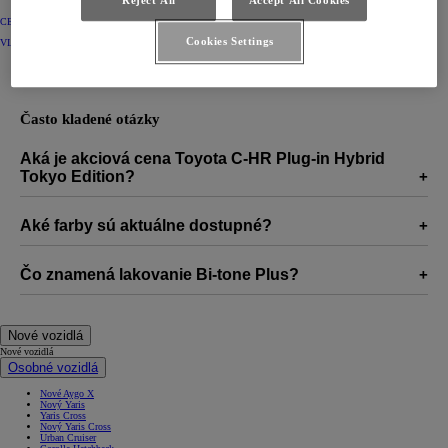
Reject All
Accept All Cookies
CENNÍK (PDF)
Cookies Settings
VIAC INFORMÁCIÍ
Často kladené otázky
Aká je akciová cena Toyota C-HR Plug-in Hybrid
Tokyo Edition?
Aké farby sú aktuálne dostupné?
Čo znamená lakovanie Bi-tone Plus?
Nové vozidlá
Nové vozidlá
Osobné vozidlá
Nové Aygo X
Nový Yaris
Yaris Cross
Nový Yaris Cross
Urban Cruiser