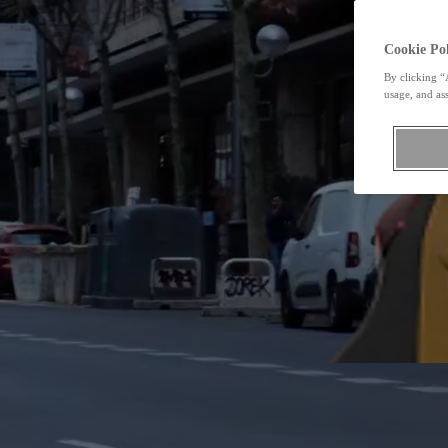
Cookie Pol
By clicking “
usage, and ass