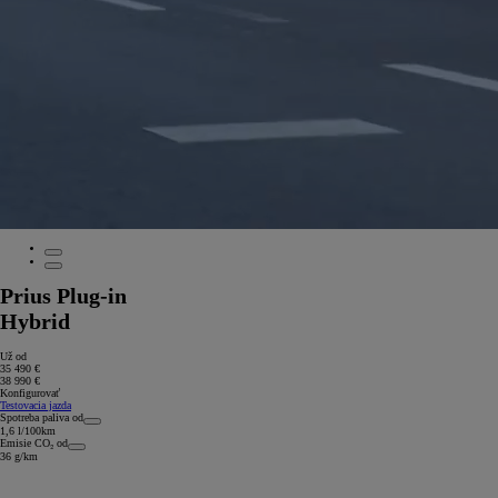
Prius Plug-in
Hybrid
Už od
35 490 €
38 990 €
Konfigurovať
Testovacia jazda
Spotreba paliva od
1,6 l/100km
Emisie CO₂ od
36 g/km