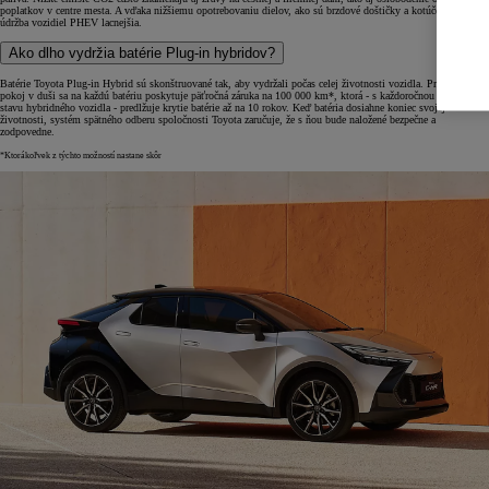
poplatkov v centre mesta. A vďaka nižšiemu opotrebovaniu dielov, ako sú brzdové doštičky a kotúče, môže byť
údržba vozidiel PHEV lacnejšia.
Ako dlho vydržia batérie Plug-in hybridov?
Batérie Toyota Plug-in Hybrid sú skonštruované tak, aby vydržali počas celej životnosti vozidla. Pre väčší
pokoj v duši sa na každú batériu poskytuje päťročná záruka na 100 000 km*, ktorá - s každoročnou kontrolou
stavu hybridného vozidla - predlžuje krytie batérie až na 10 rokov. Keď batéria dosiahne koniec svojej
životnosti, systém spätného odberu spoločnosti Toyota zaručuje, že s ňou bude naložené bezpečne a
zodpovedne.
*Ktorákoľvek z týchto možností nastane skôr