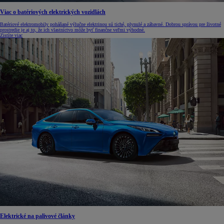
Viac o batériových elektrických vozidlách
Batériové elektromobily poháňané výlučne elektrinou sú tiché, plynulé a zábavné. Dobrou správou pre životné
prostredie je aj to, že ich vlastníctvo môže byť finančne veľmi výhodné.
Zistíte viac
Elektrické na palivové články