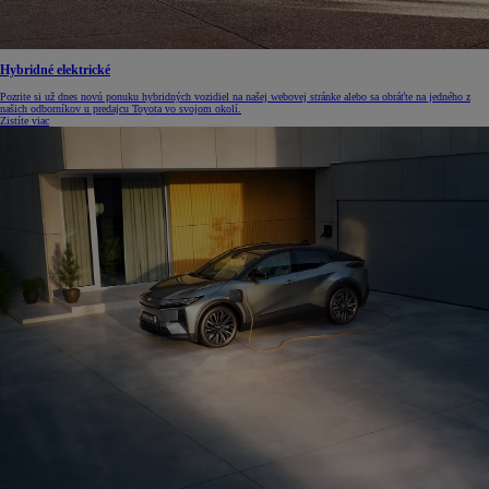
Hybridné elektrické
Pozrite si už dnes novú ponuku hybridných vozidiel na našej webovej stránke alebo sa obráťte na jedného z
našich odborníkov u predajcu Toyota vo svojom okolí.
Zistíte viac