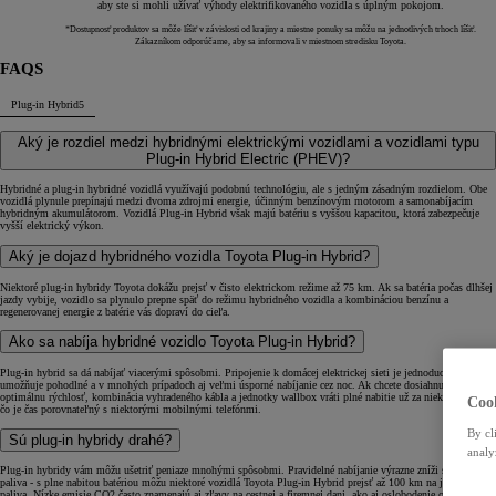
aby ste si mohli užívať výhody elektrifikovaného vozidla s úplným pokojom.
*Dostupnosť produktov sa môže líšiť v závislosti od krajiny a miestne ponuky sa môžu na jednotlivých trhoch líšiť.
Zákazníkom odporúčame, aby sa informovali v miestnom stredisku Toyota.
FAQS
Plug-in Hybrid
5
Aký je rozdiel medzi hybridnými elektrickými vozidlami a vozidlami typu
Plug-in Hybrid Electric (PHEV)?
Hybridné a plug-in hybridné vozidlá využívajú podobnú technológiu, ale s jedným zásadným rozdielom. Obe
vozidlá plynule prepínajú medzi dvoma zdrojmi energie, účinným benzínovým motorom a samonabíjacím
hybridným akumulátorom. Vozidlá Plug-in Hybrid však majú batériu s vyššou kapacitou, ktorá zabezpečuje
vyšší elektrický výkon.
Aký je dojazd hybridného vozidla Toyota Plug-in Hybrid?
Niektoré plug-in hybridy Toyota dokážu prejsť v čisto elektrickom režime až 75 km. Ak sa batéria počas dlhšej
jazdy vybije, vozidlo sa plynulo prepne späť do režimu hybridného vozidla a kombináciou benzínu a
regenerovanej energie z batérie vás dopraví do cieľa.
Ako sa nabíja hybridné vozidlo Toyota Plug-in Hybrid?
Plug-in hybrid sa dá nabíjať viacerými spôsobmi. Pripojenie k domácej elektrickej sieti je jednoduché a
umožňuje pohodlné a v mnohých prípadoch aj veľmi úsporné nabíjanie cez noc. Ak chcete dosiahnuť
optimálnu rýchlosť, kombinácia vyhradeného kábla a jednotky wallbox vráti plné nabitie už za niekoľko hodín,
Cook
čo je čas porovnateľný s niektorými mobilnými telefónmi.
By cl
Sú plug-in hybridy drahé?
analy
Plug-in hybridy vám môžu ušetriť peniaze mnohými spôsobmi. Pravidelné nabíjanie výrazne zníži spotrebu
paliva - s plne nabitou batériou môžu niektoré vozidlá Toyota Plug-in Hybrid prejsť až 100 km na jeden liter
paliva. Nízke emisie CO2 často znamenajú aj zľavy na cestnej a firemnej dani, ako aj oslobodenie od