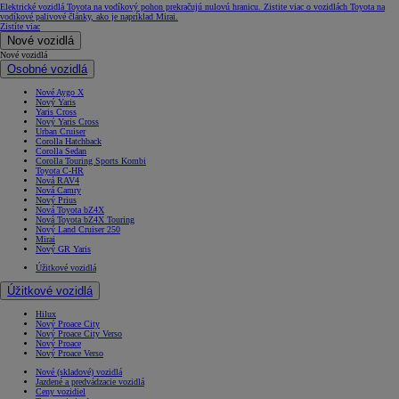
Elektrické vozidlá Toyota na vodíkový pohon prekračujú nulovú hranicu. Zistite viac o vozidlách Toyota na
vodíkové palivové články, ako je napríklad Mirai.
Zistíte viac
Nové vozidlá
Nové vozidlá
Osobné vozidlá
Nové Aygo X
Nový Yaris
Yaris Cross
Nový Yaris Cross
Urban Cruiser
Corolla Hatchback
Corolla Sedan
Corolla Touring Sports Kombi
Toyota C-HR
Nová RAV4
Nová Camry
Nový Prius
Nová Toyota bZ4X
Nová Toyota bZ4X Touring
Nový Land Cruiser 250
Mirai
Nový GR Yaris
Úžitkové vozidlá
Úžitkové vozidlá
Hilux
Nový Proace City
Nový Proace City Verso
Nový Proace
Nový Proace Verso
Nové (skladové) vozidlá
Jazdené a predvádzacie vozidlá
Ceny vozidiel