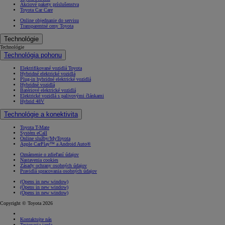
Akciové pakety príslušenstva
Toyota Car Care
Online objednanie do servisu
Transparentné ceny Toyota
Technológie
Technológie
Technológia pohonu
Elektrifikované vozidlá Toyota
Hybridné elektrické vozidlá
Plug-in hybridné elektrické vozidlá
Hybridné vozidlá
Batériové elektrické vozidlá
Elektrické vozidlá s palivovými článkami
Hybrid 48V
Technológie a konektivita
Toyota T-Mate
Systém eCall
Online služby/MyToyota
Apple CarPlay™ a Android Auto®
Oznámenie o zdieľaní údajov
Nastavenia cookies
Zásady ochrany osobných údajov
Pravidlá spracovania osobných údajov
(Opens in new window)
(Opens in new window)
(Opens in new window)
Copyright © Toyota 2026
Kontaktujte nás
Testovacia jazda