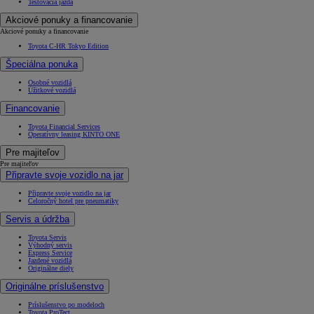
Testovacia jazda
Akciové ponuky a financovanie
Akciové ponuky a financovanie
Toyota C-HR Tokyo Edition
Špeciálna ponuka
Osobné vozidlá
Úžitkové vozidlá
Financovanie
Toyota Financial Services
Operatívny leasing KINTO ONE
Pre majiteľov
Pre majiteľov
Připravte svoje vozidlo na jar
Připravte svoje vozidlo na jar
Celoročný hotel pre pneumatiky
Servis a údržba
Toyota Servis
Výhodný servis
Express Service
Jazdené vozidlá
Originálne diely
Originálne príslušenstvo
Príslušenstvo po modeloch
Toyota ProTect