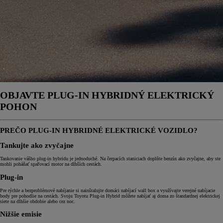
OBJAVTE PLUG-IN HYBRIDNÝ ELEKTRICKÝ
POHON
PREČO PLUG-IN HYBRIDNÉ ELEKTRICKÉ VOZIDLO?
Tankujte ako zvyčajne
Tankovanie vášho plug-in hybridu je jednoduché. Na čerpacích staniciach doplňte benzín ako zvyčajne, aby ste
mohli poháňať spaľovací motor na dlhších cestách.
Plug-in
Pre rýchle a bezproblémové nabíjanie si nainštalujte domáci nabíjací wall box a využívajte verejné nabíjacie
body pre pohodlie na cestách. Svoju Toyotu Plug-in Hybrid môžete nabíjať aj doma zo štandardnej elektrickej
siete na dlhšie obdobie alebo cez noc.
Nižšie emisie