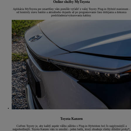
Online služby MyToyota
Aplikácia MyToyota pre smartfóny vám pomôže vyťažiť z vašej Toyoty Plug-in Hybrid maximum -
od kontroly stavu batérie a aktuálneho dojazdu až po programovanie času dobíjania a dokonca
predchladenia/vykurovania kabíny.
Toyota Kanzen
Cieľom Toyoty je, aby každý aspekt vášho zážitku s Plug-in Hybridom bol čo najplynulejší a
najpohodlnejší. Toyota Kanzen vám to umožní - jeden balík, ktorý obsahuje všetky dôležité prvky*,