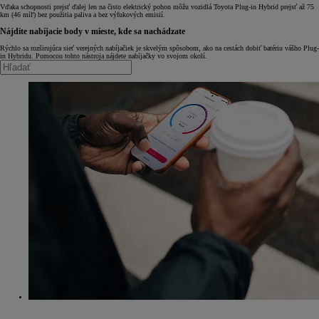
Vďaka schopnosti prejsť ďalej len na čisto elektrický pohon môžu vozidlá Toyota Plug-in Hybrid prejsť až 75
km (46 míľ) bez použitia paliva a bez výfukových emisií.
Nájdite nabíjacie body v mieste, kde sa nachádzate
Rýchlo sa rozširujúca sieť verejných nabíjačiek je skvelým spôsobom, ako na cestách dobiť batériu vášho Plug-
in Hybridu. Pomocou tohto nástroja nájdete nabíjačky vo svojom okolí.