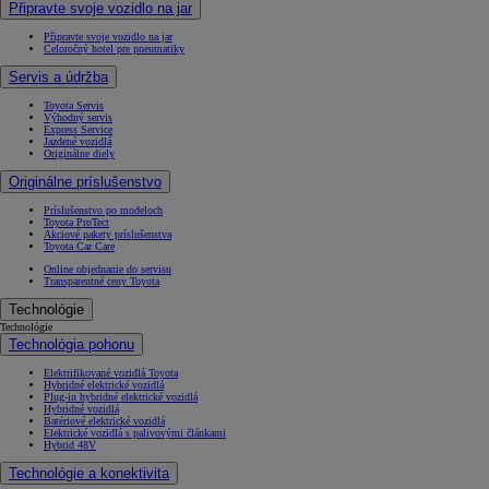
Připravte svoje vozidlo na jar
Připravte svoje vozidlo na jar
Celoročný hotel pre pneumatiky
Servis a údržba
Toyota Servis
Výhodný servis
Express Service
Jazdené vozidlá
Originálne diely
Originálne príslušenstvo
Príslušenstvo po modeloch
Toyota ProTect
Akciové pakety príslušenstva
Toyota Car Care
Online objednanie do servisu
Transparentné ceny Toyota
Technológie
Technológie
Technológia pohonu
Elektrifikované vozidlá Toyota
Hybridné elektrické vozidlá
Plug-in hybridné elektrické vozidlá
Hybridné vozidlá
Batériové elektrické vozidlá
Elektrické vozidlá s palivovými článkami
Hybrid 48V
Technológie a konektivita