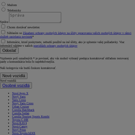
Mailom
Telefonicky
Správa
Chcem dostávať newsletter.
Súhlasím so
Zásadami ochrany osobných údajov na účely spracovania vašich osobných údajov v rámci
služieb zasielania noviniek
*
Informácie, ktoré poskytnete, nebudú použité na iné účely, ako je splnenie vašej požiadavky. Viac
informácií nájdete v našich
pravidlách ochrany osobných údajov
Odoslať
Vyplnenie polí označených * je povinné, aby vás mohol vybraný predajca kontaktovať ohľadom testovacej
jazdy a komunikácia bola čo najefektívnejšia.
Naši kolegovia vás budú čoskoro kontaktovať.
Nové vozidlá
Nové vozidlá
Osobné vozidlá
Nové Aygo X
Nový Yaris
Yaris Cross
Nový Yaris Cross
Urban Cruiser
Corolla Hatchback
Corolla Sedan
Corolla Touring Sports Kombi
Toyota C-HR
Nová RAV4
Nová Camry
Nový Prius
Nová Toyota bZ4X