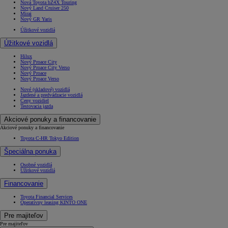
Nová Toyota bZ4X Touring
Nový Land Cruiser 250
Mirai
Nový GR Yaris
Úžitkové vozidlá
Úžitkové vozidlá
Hilux
Nový Proace City
Nový Proace City Verso
Nový Proace
Nový Proace Verso
Nové (skladové) vozidlá
Jazdené a predvádzacie vozidlá
Ceny vozidiel
Testovacia jazda
Akciové ponuky a financovanie
Akciové ponuky a financovanie
Toyota C-HR Tokyo Edition
Špeciálna ponuka
Osobné vozidlá
Úžitkové vozidlá
Financovanie
Toyota Financial Services
Operatívny leasing KINTO ONE
Pre majiteľov
Pre majiteľov