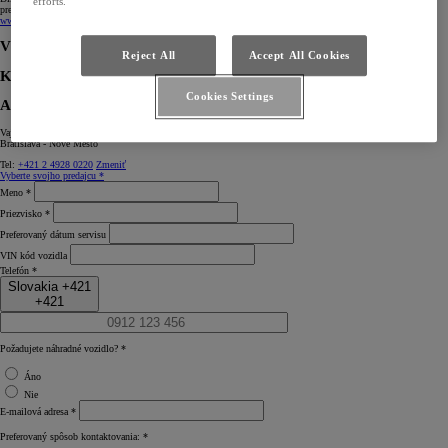
efforts.
prehliadky záujem na Vašom aute, napíšte to do poznámky. Viac informácií k Express Servisu nájdete:
www.toyota.sk/majitelia/express-service
Výber predajcu
Reject All
Accept All Cookies
KONTAKTNÝ FORMULÁR
Cookies Settings
AUTOGRAND, a. s.
Vajnorská 167
Bratislava - Nové Mesto
Tel:
+421 2 4928 0220
Zmeniť
Vyberte svojho predajcu *
Meno *
Priezvisko *
Preferovaný dátum servisu
VIN kód vozidla
Telefón *
Slovakia +421
+421
Požadujete náhradné vozidlo? *
Áno
Nie
E‑mailová adresa *
Preferovaný spôsob kontaktovania: *