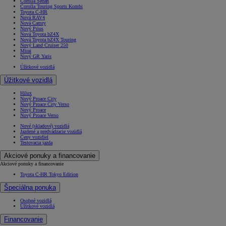
Corolla Sedan
Corolla Touring Sports Kombi
Toyota C-HR
Nová RAV4
Nová Camry
Nový Prius
Nová Toyota bZ4X
Nová Toyota bZ4X Touring
Nový Land Cruiser 250
Mirai
Nový GR Yaris
Úžitkové vozidlá
Úžitkové vozidlá
Hilux
Nový Proace City
Nový Proace City Verso
Nový Proace
Nový Proace Verso
Nové (skladové) vozidlá
Jazdené a predvádzacie vozidlá
Ceny vozidiel
Testovacia jazda
Akciové ponuky a financovanie
Akciové ponuky a financovanie
Toyota C-HR Tokyo Edition
Špeciálna ponuka
Osobné vozidlá
Úžitkové vozidlá
Financovanie