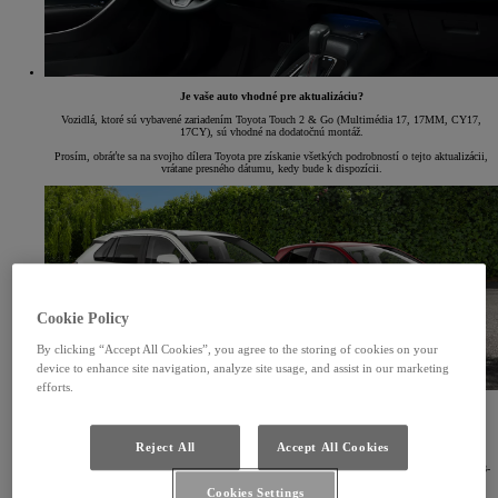
Je vaše auto vhodné pre aktualizáciu?
Vozidlá, ktoré sú vybavené zariadením Toyota Touch 2 & Go (Multimédia 17, 17MM, CY17,
17CY), sú vhodné na dodatočnú montáž.
Prosím, obráťte sa na svojho dílera Toyota pre získanie všetkých podrobností o tejto aktualizácii,
vrátane presného dátumu, kedy bude k dispozícii.
Cookie Policy
By clicking “Accept All Cookies”, you agree to the storing of cookies on your
device to enhance site navigation, analyze site usage, and assist in our marketing
efforts.
Modely
Toyota Corolla s navigáciou a bez navigácie
Reject All
Accept All Cookies
Toyota RAV4 s navigáciou a bez navigácie (upozorňujeme: vozidlá RAV4 (vyrobené medzi 10/18-
09/19) bez navigácie vyžadujú výmenu mikrofónu).
Cookies Settings