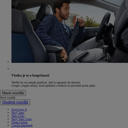
Všetko je to o bezpečnosti
Telefón by ste nemali používať, keď je zapojený do zásuvky.
Google a Apple určujú, ktoré aplikácie a funkcie sú povolené počas jazdy.
Nové vozidlá
Nové vozidlá
Osobné vozidlá
Nové Aygo X
Nový Yaris
Yaris Cross
Nový Yaris Cross
Urban Cruiser
Corolla Hatchback