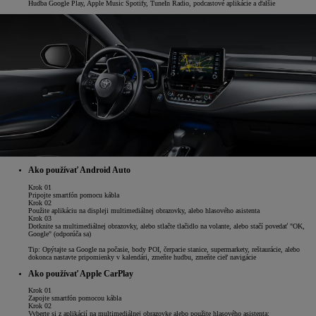
Hudba Google Play, Apple Music Spotify, TuneIn Radio, podcastové aplikácie a ďalšie
Ako používať Android Auto
Krok 01
Pripojte smartfón pomocu kábla
Krok 02
Použite aplikáciu na displeji multimediálnej obrazovky, alebo hlasového asistenta
Krok 03
Dotknite sa multimediálnej obrazovky, alebo stlačte tlačidlo na volante, alebo stačí povedať "OK,
Google" (odporúča sa)
Tip: Opýtajte sa Google na počasie, body POI, čerpacie stanice, supermarkety, reštaurácie, alebo
dokonca nastavte pripomienky v kalendári, zmeňte hudbu, zmeňte cieľ navigácie
Ako používať Apple CarPlay
Krok 01
Zapojte smartfón pomocou kábla
Krok 02
Vyberte si z aplikácií na multimediálnej obrazovke alebo použite hlasového asistenta: