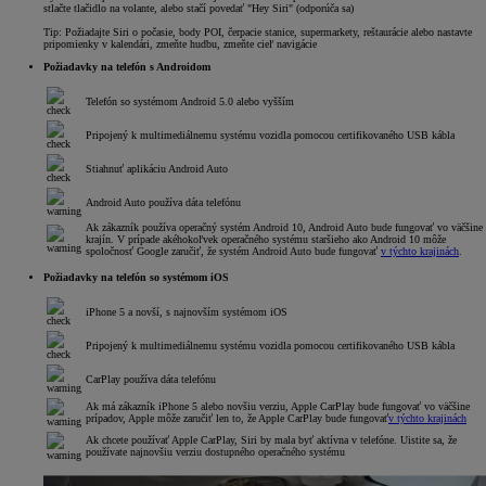
stlačte tlačidlo na volante, alebo stačí povedať "Hey Siri" (odporúča sa)
Tip: Požiadajte Siri o počasie, body POI, čerpacie stanice, supermarkety, reštaurácie alebo nastavte
pripomienky v kalendári, zmeňte hudbu, zmeňte cieľ navigácie
Požiadavky na telefón s Androidom
Telefón so systémom Android 5.0 alebo vyšším
Pripojený k multimediálnemu systému vozidla pomocou certifikovaného USB kábla
Stiahnuť aplikáciu Android Auto
Android Auto používa dáta telefónu
Ak zákazník používa operačný systém Android 10, Android Auto bude fungovať vo väčšine
krajín. V prípade akéhokoľvek operačného systému staršieho ako Android 10 môže
spoločnosť Google zaručiť, že systém Android Auto bude fungovať
v týchto krajinách
.
Požiadavky na telefón so systémom iOS
iPhone 5 a novší, s najnovším systémom iOS
Pripojený k multimediálnemu systému vozidla pomocou certifikovaného USB kábla
CarPlay používa dáta telefónu
Ak má zákazník iPhone 5 alebo novšiu verziu, Apple CarPlay bude fungovať vo väčšine
prípadov, Apple môže zaručiť len to, že Apple CarPlay bude fungovať
v týchto krajinách
Ak chcete používať Apple CarPlay, Siri by mala byť aktívna v telefóne. Uistite sa, že
používate najnovšiu verziu dostupného operačného systému