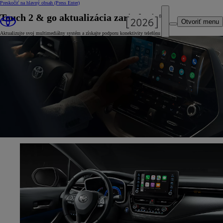
Preskočiť na hlavný obsah
(Press Enter)
Touch 2 & go aktualizácia zariadenia
Otvoriť menu
Aktualizujte svoj multimediálny systém a získajte podporu konektivity telefónu