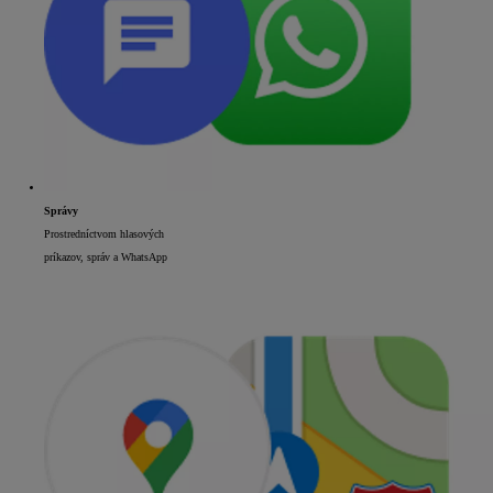
Správy
Prostredníctvom hlasových
príkazov, správ a WhatsApp