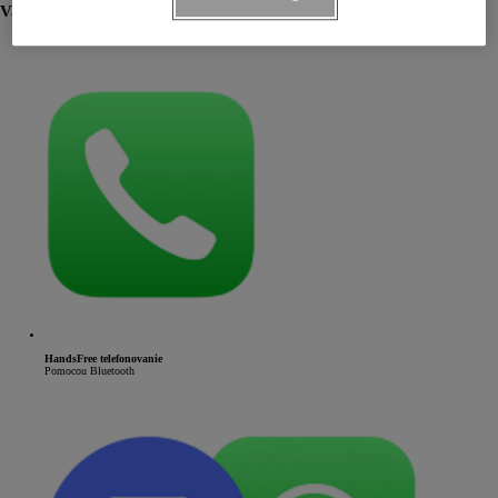
Vaše obľúbené aplikácie pre android a ios vo vašom aute
HandsFree telefonovanie
Pomocou Bluetooth