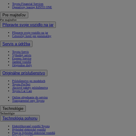
Toyota Financial Services
Operatívny leasing KINTO ONE
Pre majiteľov
Pre majiteľov
Připravte svoje vozidlo na jar
Připravte svoje vozidlo na jar
Celoročný hotel pre pneumatiky
Servis a údržba
Toyota Servis
Výhodný servis
Express Service
Jazdené vozidlá
Originálne diely
Originálne príslušenstvo
Príslušenstvo po modeloch
Toyota ProTect
Akciové pakety príslušenstva
Toyota Car Care
Online objednanie do servisu
Transparentné ceny Toyota
Technológie
Technológie
Technológia pohonu
Elektrifikované vozidlá Toyota
Hybridné elektrické vozidlá
Plug-in hybridné elektrické vozidlá