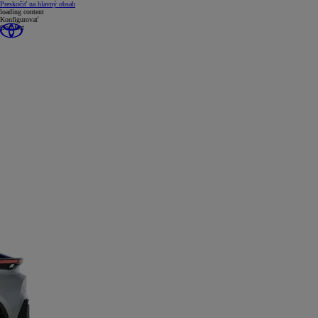
(Press Enter)
Preskočiť na hlavný obsah
loading content
Konfigurovať
Comfort