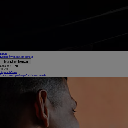
Dizajn
Koncepčný model na cestách
Hybridný benzín
Cena od s DPH
30 790 €
Toyota T-Mate
Stále s vami pre bezpečnejšie cestovanie