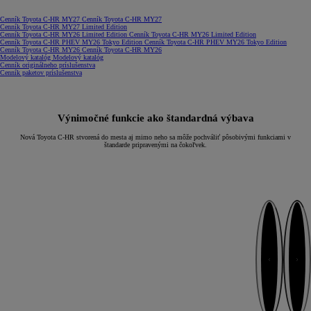
(Opens in new window)
Cenník Toyota C-HR MY27
Cenník Toyota C-HR MY27
(Opens in new window)
Cenník Toyota C-HR MY27 Limited Edition
(Opens in new win
Cenník Toyota C-HR MY26 Limited Edition
Cenník Toyota C-HR MY26 Limited Edition
(Opens 
Cenník Toyota C-HR PHEV MY26 Tokyo Edition
Cenník Toyota C-HR PHEV MY26 Tokyo Edition
(Opens in new window)
Cenník Toyota C-HR MY26
Cenník Toyota C-HR MY26
(Opens in new window)
Modelový katalóg
Modelový katalóg
(Opens in new window)
Cenník originálneho príslušenstva
(Opens in new window)
Cenník paketov príslušenstva
Výnimočné funkcie ako štandardná výbava
Nová Toyota C-HR stvorená do mesta aj mimo neho sa môže pochváliť pôsobivými funkciami v
štandarde pripravenými na čokoľvek.
Ďalej
Naspäť