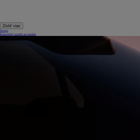
Zistiť viac
Dizajn
Koncepčný model na cestách