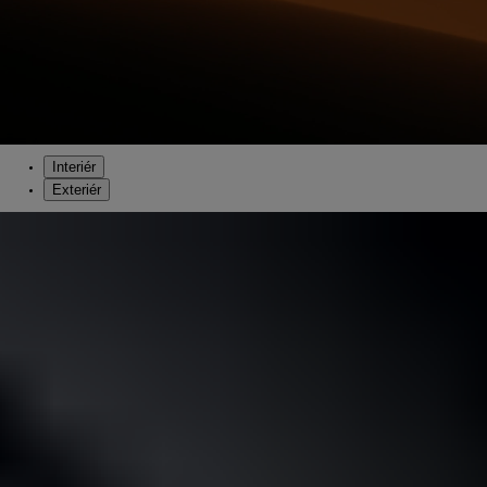
Interiér
Exteriér