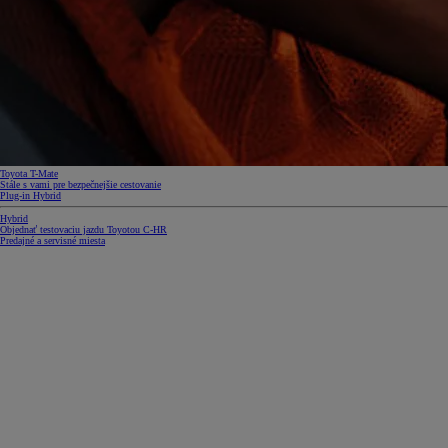
Toyota T-Mate
Stále s vami pre bezpečnejšie cestovanie
Plug-in Hybrid
Hybrid
Objednať testovaciu jazdu Toyotou C-HR
Predajné a servisné miesta