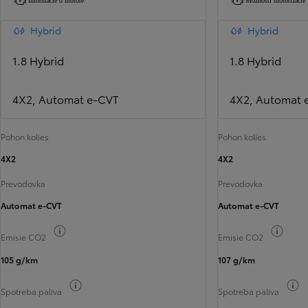
Informácie o motore
Možnosti motorizácie
Hybrid
Hybrid
1.8 Hybrid
1.8 Hybrid
4X2, Automat e-CVT
4X2, Automat 
Pohon kolies
Pohon kolies
4X2
4X2
Prevodovka
Prevodovka
Automat e-CVT
Automat e-CVT
Informácie k spotrebe paliva
Infor
Emisie CO2
Emisie CO2
105 g/km
107 g/km
Informácie k spotrebe paliva
I
Spotreba paliva
Spotreba paliva