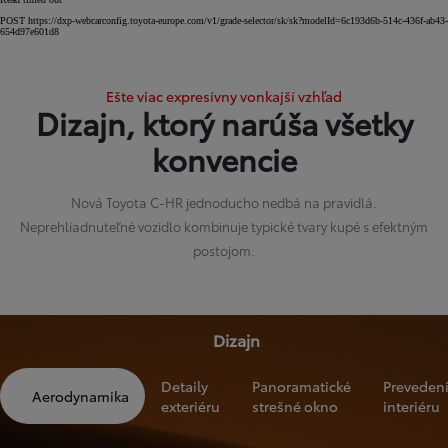
POST https://dxp-webcarconfig.toyota-europe.com/v1/grade-selector/sk/sk?modelId=6c193d6b-514c-436f-ab43-
654d97e601d8
Ešte viac expresívny vonkajší vzhľad
Dizajn, ktorý narúša všetky
konvencie
Nová Toyota C-HR jednoducho nedbá na pravidlá.
Neprehliadnuteľné vozidlo kombinuje typické tvary kupé s efektným
postojom.
Dizajn
Detaily
Panoramatické
Preveden
Aerodynamika
exteriéru
strešné okno
interiéru