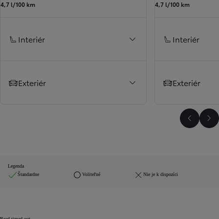
4,7 l/100 km
4,7 l/100 km
Interiér
Interiér
Exteriér
Exteriér
Predchá
Ďa
Legenda
Štandardne
Voliteľné
Nie je k dispozíci
Read timed out