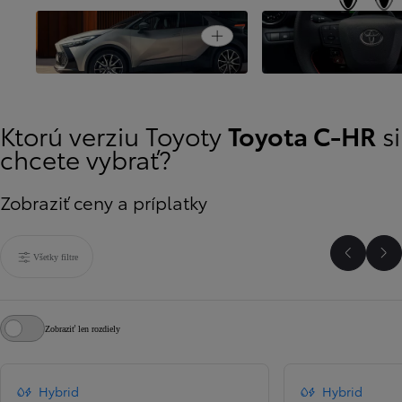
Užívateľské prostred
Open card
Koncepčný model na cestách
mieru
Ktorú verziu Toyoty
Toyota C-HR
si
chcete vybrať?
Zobraziť ceny a príplatky
Všetky filtre
Predchá
Ďa
Zobraziť len rozdiely
Hybrid
Hybrid