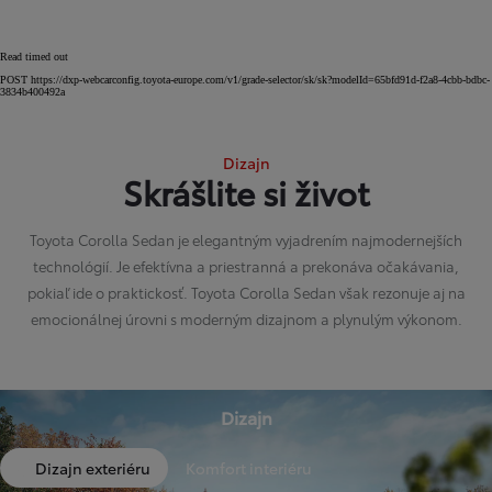
Read timed out
POST https://dxp-webcarconfig.toyota-europe.com/v1/grade-selector/sk/sk?modelId=65bfd91d-f2a8-4cbb-bdbc-
3834b400492a
Dizajn
Skrášlite si život
Toyota Corolla Sedan je elegantným vyjadrením najmodernejších
technológií. Je efektívna a priestranná a prekonáva očakávania,
pokiaľ ide o praktickosť. Toyota Corolla Sedan však rezonuje aj na
emocionálnej úrovni s moderným dizajnom a plynulým výkonom.
Dizajn
Dizajn exteriéru
Komfort interiéru