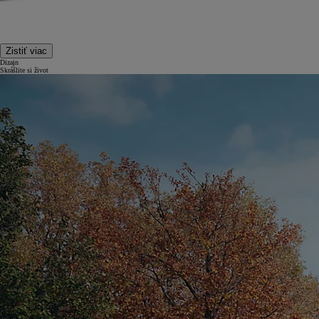
Zistiť viac
Dizajn
Skrášlite si život