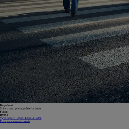
Bezpečnosť
Stále s vami pre bezpečnejšiu jazdu
Pohon
Hybrid
Vyskúšajte si Toyotu Corolla Sedan
Predajné a servisné miesta