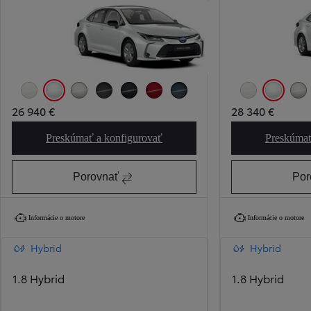
Biela - čistá
Biela - platinová
Strieborná - zamatová
Sivá - búrková
Čierna – nočná obloha
Červená - karmínová
Modrozelená - tmavá
Biela - čistá
Biela - plati
Stri
26 940 €
28 340 €
Preskúmať a konfigurovať
Preskúmať
Corolla Sedan Active
Porovnať
Por
Informácie o motore
Informácie o motore
Hybrid
Hybrid
1.8 Hybrid
1.8 Hybrid