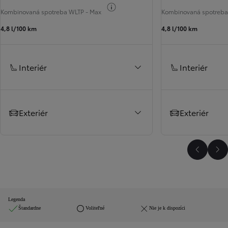
Informácie k spotrebe paliva
Kombinovaná spotreba WLTP - Max
Kombinovaná spotreba
4,8 l/100 km
4,8 l/100 km
Interiér
Interiér
Exteriér
Exteriér
Predchá
Ďa
Legenda
Štandardne
Voliteľné
Nie je k dispozíci