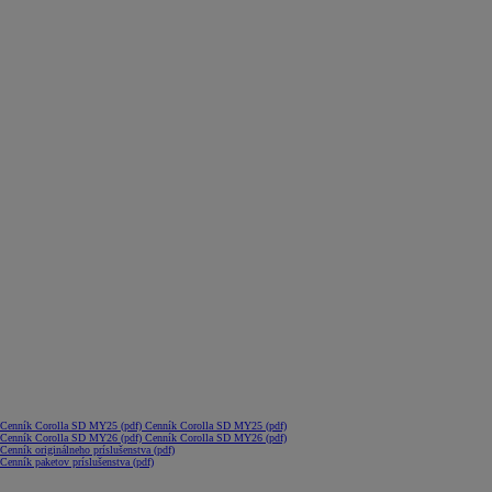
(Opens in new window)
Cenník Corolla SD MY25 (pdf)
Cenník Corolla SD MY25 (pdf)
(Opens in new window)
Cenník Corolla SD MY26 (pdf)
Cenník Corolla SD MY26 (pdf)
(Opens in new window)
Cenník originálneho príslušenstva (pdf)
(Opens in new window)
Cenník paketov príslušenstva (pdf)