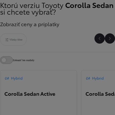
Ktorú verziu Toyoty
Corolla Sedan
si chcete vybrať?
Zobraziť ceny a príplatky
Všetky filtre
Predchá
Ďa
Zobraziť len rozdiely
Hybrid
Hybrid
Corolla Sedan Active
Corolla Se