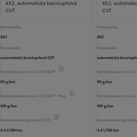
4X2, automatická bezstupňová
4X2, automati
CVT
CVT
Pohon kolies
Pohon kolies
4X2
4X2
Prevodovka
Prevodovka
automatická bezstupňová CVT
automatická bezstup
Informácie k spotrebe paliva
Kombinované emisie CO2 WLTP
Kombinované emisie 
99 g/km
99 g/km
Informácie k spotrebe paliva
Kombinované emisie CO2 WLTP - Max
Kombinované emisie C
109 g/km
109 g/km
Informácie k spotrebe paliva
Kombinovaná spotreba WLTP
Kombinovaná spotreb
4,4 l/100 km
4,4 l/100 km