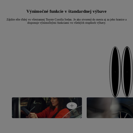
Výnimočné funkcie v štandardnej výbave
Zájdite ešte ďalej vo všestrannej Toyote Corolla Sedan. Je ako stvorená do mesta aj za jeho hranice a
disponuje výnimočnými funkciami vo všetkých stupňoch výbavy.
Ďalej
Naspäť
Open card
Potešenie za volantom
Bezpečnosť na prvo