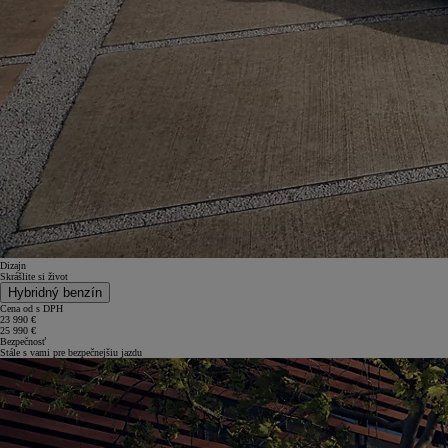
Dizajn
Skrášlite si život
Hybridný benzín
Cena od s DPH
23 990 €
25 990 €
Bezpečnosť
Stále s vami pre bezpečnejšiu jazdu