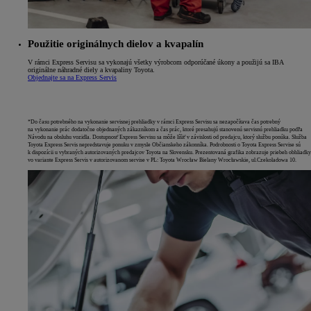
Použitie originálnych dielov a kvapalín
V rámci Express Servisu sa vykonajú všetky výrobcom odporúčané úkony a použijú sa IBA
originálne náhradné diely a kvapaliny Toyota.
Objednajte sa na Express Servis
*Do času potrebného na vykonanie servisnej prehliadky v rámci Express Servisu sa nezapočítava čas potrebný
na vykonanie prác dodatočne objednaných zákazníkom a čas prác, ktoré presahujú stanovenú servisnú prehliadku podľa
Návodu na obsluhu vozidla. Dostupnosť Express Servisu sa môže líšiť v závislosti od predajcu, ktorý službu ponúka. Služba
Toyota Express Servis nepredstavuje ponuku v zmysle Občianskeho zákonníka. Podrobnosti o Toyota Express Servise sú
k dispozícii u vybraných autorizovaných predajcov Toyota na Slovensku. Prezentovaná grafika zobrazuje priebeh obhliadky
vo variante Express Servis v autorizovanom servise v PL: Toyota Wrocław Bielany Wrocławskie, ul.Czekoladowa 10.