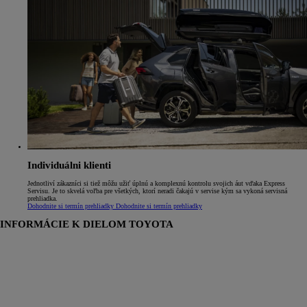
Individuálni klienti
Jednotliví zákazníci si tiež môžu užiť úplnú a komplexnú kontrolu svojich áut vďaka Express
Servisu. Je to skvelá voľba pre všetkých, ktorí neradi čakajú v servise kým sa vykoná servisná
prehliadka.
Dohodnite si termín prehliadky
Dohodnite si termín prehliadky
INFORMÁCIE K DIELOM TOYOTA