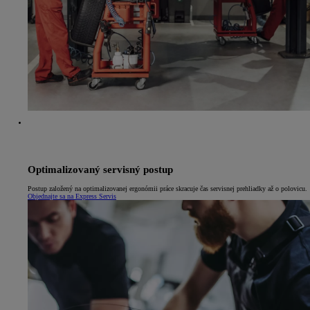
Optimalizovaný servisný postup
Postup založený na optimalizovanej ergonómii práce skracuje čas servisnej prehliadky až o polovicu.
Objednajte sa na Express Servis