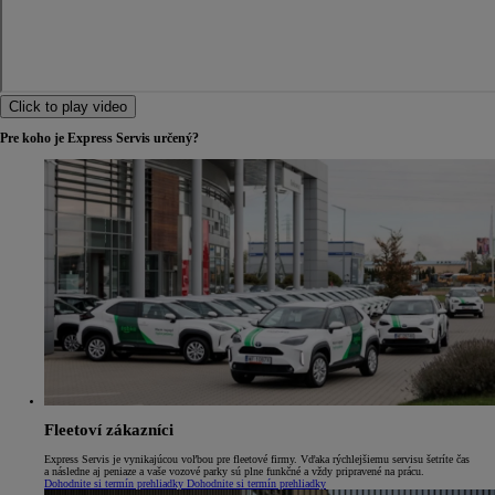
Click to play video
Pre koho je Express Servis určený?
Fleetoví zákazníci
Express Servis je vynikajúcou voľbou pre fleetové firmy. Vďaka rýchlejšiemu servisu šetríte čas
a následne aj peniaze a vaše vozové parky sú plne funkčné a vždy pripravené na prácu.
Dohodnite si termín prehliadky
Dohodnite si termín prehliadky