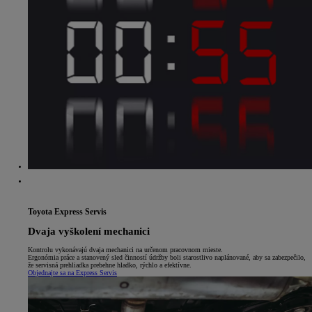
Toyota Express Servis
Dvaja vyškolení mechanici
Kontrolu vykonávajú dvaja mechanici na určenom pracovnom mieste.
Ergonómia práce a stanovený sled činností údržby boli starostlivo naplánované, aby sa zabezpečilo,
že servisná prehliadka prebehne hladko, rýchlo a efektívne.
Objednajte sa na Express Servis