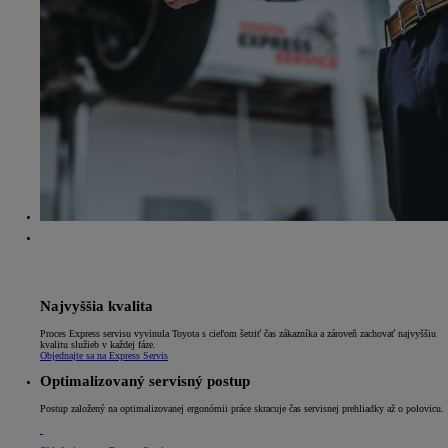
Najvyššia kvalita
Proces Express servisu vyvinula Toyota s cieľom šetriť čas zákazníka a zároveň zachovať najvyššiu
kvalitu služieb v každej fáze.
Objednajte sa na Express Servis
Optimalizovaný servisný postup
Postup založený na optimalizovanej ergonómii práce skracuje čas servisnej prehliadky až o polovicu.