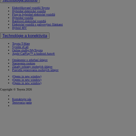
Elektrifikované vozidlá Toyota
Hybridné elektrické vozidlá
Plug-in hybridné elektrické vozidlá
Hybridné vozidlá
Batériové elektrické vozidlá
Elektrické vozidlá s palivovými článkami
Hybrid 48V
Technológie a konektivita
Toyota T-Mate
Systém eCall
Online služby/MyToyota
Apple CarPlay™ a Android Auto®
Oznámenie o zdieľaní údajov
Nastavenia cookies
Zásady ochrany osobných údajov
Pravidlá spracovania osobných údajov
(Opens in new window)
(Opens in new window)
(Opens in new window)
Copyright © Toyota 2026
Kontaktujte nás
Testovacia jazda