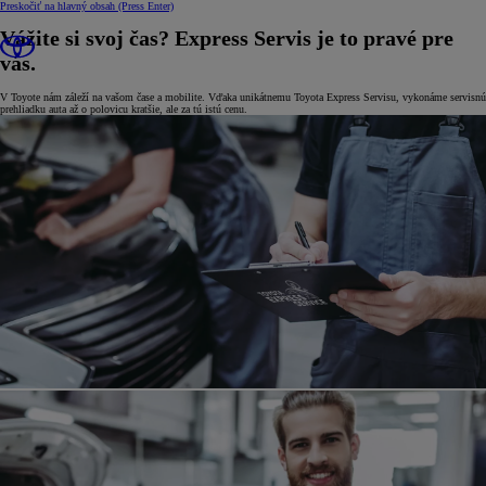
Preskočiť na hlavný obsah
(Press Enter)
Vážite si svoj čas? Express Servis je to pravé pre
vás.
V Toyote nám záleží na vašom čase a mobilite. Vďaka unikátnemu Toyota Express Servisu, vykonáme servisnú
prehliadku auta až o polovicu kratšie, ale za tú istú cenu.