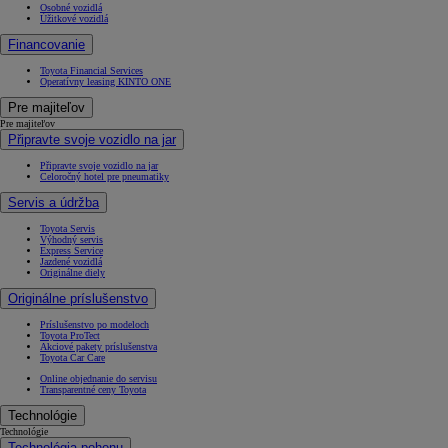
Osobné vozidlá
Úžitkové vozidlá
Financovanie
Toyota Financial Services
Operatívny leasing KINTO ONE
Pre majiteľov
Pre majiteľov
Připravte svoje vozidlo na jar
Připravte svoje vozidlo na jar
Celoročný hotel pre pneumatiky
Servis a údržba
Toyota Servis
Výhodný servis
Express Service
Jazdené vozidlá
Originálne diely
Originálne príslušenstvo
Príslušenstvo po modeloch
Toyota ProTect
Akciové pakety príslušenstva
Toyota Car Care
Online objednanie do servisu
Transparentné ceny Toyota
Technológie
Technológie
Technológia pohonu