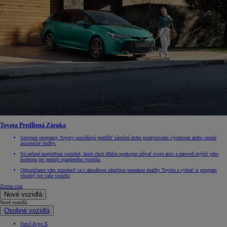
Toyota Predĺžená Záruka
Servisné programy Toyoty umožňujú predĺžiť záručnú dobu poskytovanú výrobcom alebo cestné
asistenčné služby.
Sú určené majiteľom vozidiel, ktorí chcú dlhšie spokojne užívať svoje auto a zároveň zvýšiť jeho
hodnotu pri predaji ojazdeného vozidla.
Odporúčame vám zoznámiť sa s aktuálnou záručnou ponukou značky Toyota a vybrať si program
vhodný pre vaše vozidlo
Zistite viac
Nové vozidlá
Nové vozidlá
Osobné vozidlá
Nové Aygo X