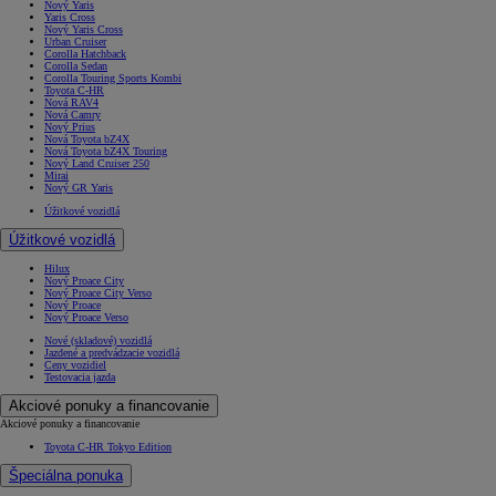
Nový Yaris
Yaris Cross
Nový Yaris Cross
Urban Cruiser
Corolla Hatchback
Corolla Sedan
Corolla Touring Sports Kombi
Toyota C-HR
Nová RAV4
Nová Camry
Nový Prius
Nová Toyota bZ4X
Nová Toyota bZ4X Touring
Nový Land Cruiser 250
Mirai
Nový GR Yaris
Úžitkové vozidlá
Úžitkové vozidlá
Hilux
Nový Proace City
Nový Proace City Verso
Nový Proace
Nový Proace Verso
Nové (skladové) vozidlá
Jazdené a predvádzacie vozidlá
Ceny vozidiel
Testovacia jazda
Akciové ponuky a financovanie
Akciové ponuky a financovanie
Toyota C-HR Tokyo Edition
Špeciálna ponuka