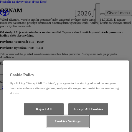
Preskočiť na hlavný obsah
(Press Enter)
OZNAM
Otvoriť menu
Vážení zákazníci, venujte prosím pozornosť našej zmenenej otváracej dobe servisu od 1.7.2026. K tomuto
kroku sme sa rozhodli pristúpiť následkom dlhotrvajúcich vysokých teplôt. Veríme, že nám to všetkým uľahčí
prácu v týchto horúčavách.
Od stredy 1.7. je otváracia doba servisu vozidiel Toyota v dvoch našich prevádzkach posunutá o
hodinu skôr ako zvyčajne
.
Prevádzka Vajnorská: 6:15 - 16:00
Prevádzka Rybničná: 7:00 - 15:30
Táto otváracia doba je zatiaľ zavedená ako skúšobná letná prevádzka. Sledujte náš web pre prípadné
aktualizácie.
Ďakujeme za porozumenie.
Cookie Policy
Nové vozidlá
Nové vozidlá
By clicking “Accept All Cookies”, you agree to the storing of cookies on your
Osobné vozidlá
device to enhance site navigation, analyze site usage, and assist in our marketing
efforts.
Nové Aygo X
Nový Yaris
Yaris Cross
Nový Yaris Cross
Urban Cruiser
Reject All
Accept All Cookies
Corolla Hatchback
Corolla Sedan
Corolla Touring Sports Kombi
Toyota C-HR
Cookies Settings
Nová RAV4
Nová Camry
Nový Prius