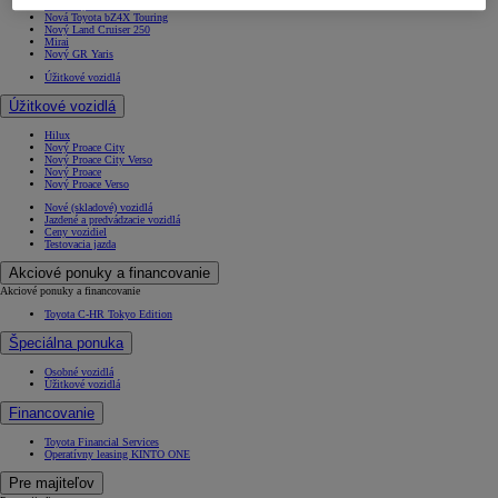
Nová Toyota bZ4X
Nová Toyota bZ4X Touring
Nový Land Cruiser 250
Mirai
Nový GR Yaris
Úžitkové vozidlá
Úžitkové vozidlá
Hilux
Nový Proace City
Nový Proace City Verso
Nový Proace
Nový Proace Verso
Nové (skladové) vozidlá
Jazdené a predvádzacie vozidlá
Ceny vozidiel
Testovacia jazda
Akciové ponuky a financovanie
Akciové ponuky a financovanie
Toyota C-HR Tokyo Edition
Špeciálna ponuka
Osobné vozidlá
Úžitkové vozidlá
Financovanie
Toyota Financial Services
Operatívny leasing KINTO ONE
Pre majiteľov