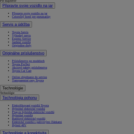
Pre majiteľov
Připravte svoje vozidlo na jar
Připravte svoje vozidlo na jar
Celoročný hotel pre pneumatiky
Servis a údržba
Toyota Servis
Výhodný servis
Express Service
Jazdené vozidlá
Originálne diely
Originálne príslušenstvo
Príslušenstvo po modeloch
Toyota ProTect
Akciové pakety príslušenstva
Toyota Car Care
Online objednanie do servisu
Transparentné ceny Toyota
Technológie
Technológie
Technológia pohonu
Elektrifikované vozidlá Toyota
Hybridné elektrické vozidlá
Plug-in hybridné elektrické vozidlá
Hybridné vozidlá
Batériové elektrické vozidlá
Elektrické vozidlá s palivovými článkami
Hybrid 48V
Technológie a konektivita