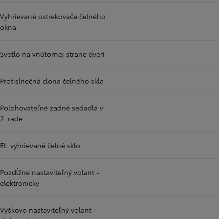
Vyhrievané ostrekovače čelného
okna
Svetlo na vnútornej strane dverí
Protislnečná clona čelného skla
Polohovateľné zadné sedadlá v
2. rade
El. vyhrievané čelné sklo
Pozdĺžne nastaviteľný volant -
elektronicky
Výškovo nastaviteľný volant -