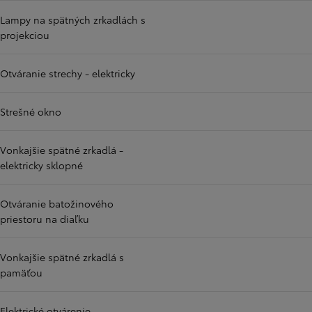
Lampy na spätných zrkadlách s
projekciou
Otváranie strechy - elektricky
Strešné okno
Vonkajšie spätné zrkadlá -
elektricky sklopné
Otváranie batožinového
priestoru na diaľku
Vonkajšie spätné zrkadlá s
pamäťou
Elektrické otvárenie