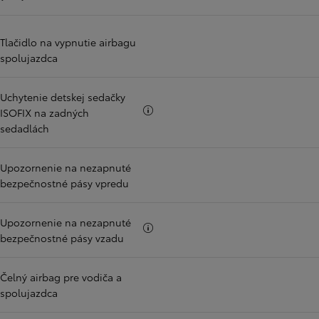
Tlačidlo na vypnutie airbagu
spolujazdca
Uchytenie detskej sedačky
Viac informácii
ISOFIX na zadných
sedadlách
Upozornenie na nezapnuté
bezpečnostné pásy vpredu
Upozornenie na nezapnuté
Viac informácii
bezpečnostné pásy vzadu
Čelný airbag pre vodiča a
spolujazdca