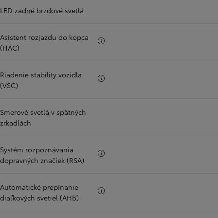
LED zadné brzdové svetlá
Asistent rozjazdu do kopca
Viac informácii
(HAC)
Riadenie stability vozidla
Viac informácii
(VSC)
Smerové svetlá v spätných
zrkadlách
Systém rozpoznávania
Viac informácii
dopravných značiek (RSA)
Automatické prepínanie
Viac informácii
diaľkových svetiel (AHB)