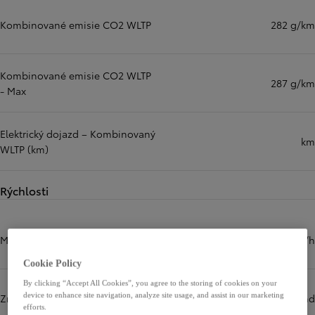
Kombinované emisie CO2 WLTP
282 g/km
Kombinované emisie CO2 WLTP
287 g/km
- Max
Elektrický dojazd – Kombinovaný
km
WLTP (km)
Rýchlosti
Maximálna rýchlosť
170 km/h
Cookie Policy
By clicking “Accept All Cookies”, you agree to the storing of cookies on your
device to enhance site navigation, analyze site usage, and assist in our marketing
Zrýchlenie z 0 na 100 km/h
12,3 sekúnd
efforts.