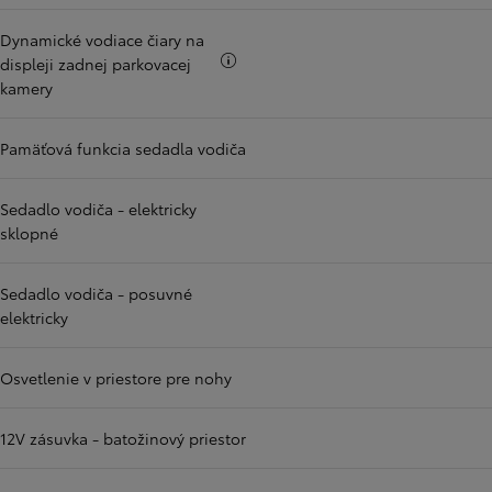
Dynamické vodiace čiary na
Viac informácii
displeji zadnej parkovacej
kamery
Pamäťová funkcia sedadla vodiča
Sedadlo vodiča - elektricky
sklopné
Sedadlo vodiča - posuvné
elektricky
Osvetlenie v priestore pre nohy
12V zásuvka - batožinový priestor