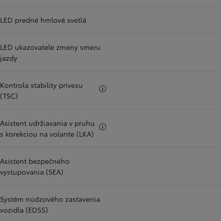
LED predné hmlové svetlá
LED ukazovatele zmeny smeru
jazdy
Kontrola stability prívesu
Viac informácii
(TSC)
Asistent udržiavania v pruhu
Viac informácii
s korekciou na volante (LKA)
Asistent bezpečného
vystupovania (SEA)
Systém núdzového zastavenia
vozidla (EDSS)