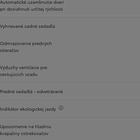
Automatické uzamknutie dverí
pri dosiahnutí určitej rýchlosti
Vyhrievané zadné sedadlá
Odmrazovanie predných
stieračov
Výduchy ventilácie pre
cestujúcich vzadu
Predné sedadlá - odvetrávané
Viac informácii
Indikátor ekologickej jazdy
Upozornenie na hladinu
kvapaliny ostrekovačov