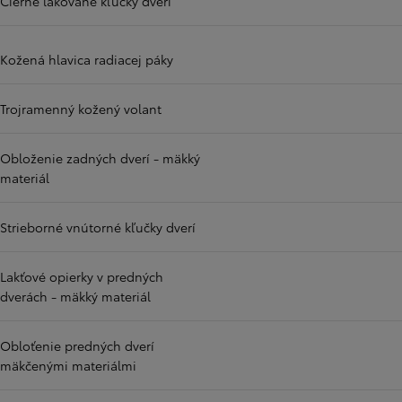
Čierne lakované kľučky dverí
Kožená hlavica radiacej páky
Trojramenný kožený volant
Obloženie zadných dverí - mäkký
materiál
Strieborné vnútorné kľučky dverí
Lakťové opierky v predných
dverách - mäkký materiál
Obloťenie predných dverí
mäkčenými materiálmi