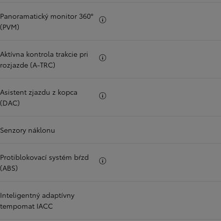
Panoramatický monitor 360°
Viac informácii
(PVM)
Aktívna kontrola trakcie pri
Viac informácii
rozjazde (A-TRC)
Asistent zjazdu z kopca
Viac informácii
(DAC)
Senzory náklonu
Protiblokovací systém bŕzd
Viac informácii
(ABS)
Inteligentný adaptívny
tempomat IACC