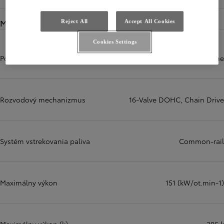
Motory
Reject All
Accept All Cookies
Cookies Settings
Počet valcov
4 cylinder, in line
Rozvodový mechanizmus
16-Valve DOHC, Chain Drive
Systém vstrekovania paliva
Common-rail
Maximálny výkon
151 (kW/ot.min-1)