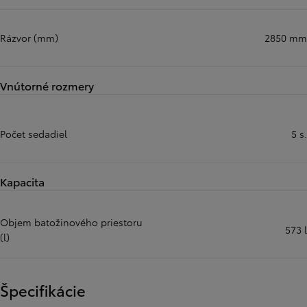
Rázvor (mm)
2850 mm
Vnútorné rozmery
Počet sedadiel
5 s.
Kapacita
Objem batožinového priestoru
573 l
(l)
Špecifikácie