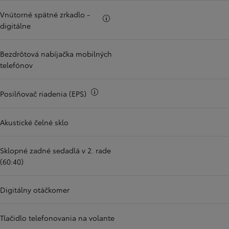
Vnútorné spätné zrkadlo -
Viac informácii
digitálne
Bezdrôtová nabíjačka mobilných
telefónov
Viac informácii
Posilňovač riadenia (EPS)
Akustické čelné sklo
Sklopné zadné sedadlá v 2. rade
(60:40)
Digitálny otáčkomer
Tlačidlo telefonovania na volante