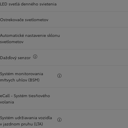
LED svetlá denného svietenia
Ostrekovače svetlometov
Automatické nastavenie sklonu
svetlometov
Viac informácii
Dažďový senzor
Systém monitorovania
Viac informácii
mŕtvych uhlov (BSM)
eCall - Systém tiesňového
volania
Systém udržiavania vozidla
Viac informácii
v jazdnom pruhu (LTA)