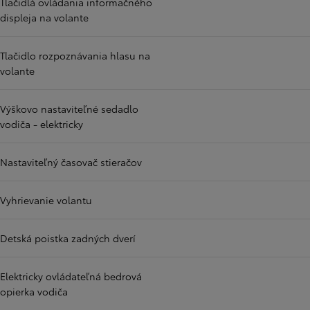
Tlačidlá ovládania informačného
displeja na volante
Tlačidlo rozpoznávania hlasu na
volante
Výškovo nastaviteľné sedadlo
vodiča - elektricky
Nastaviteľný časovač stieračov
Vyhrievanie volantu
Detská poistka zadných dverí
Elektricky ovládateľná bedrová
opierka vodiča