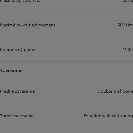
Maximálny výkon (k)
205 k
Maximálny krútiaci moment
500 Nm
Kompresný pomer
11.0:1
Zavesenie
Predné zavesenie
Double wishbone
Zadné zavesenie
Four link with coil spring