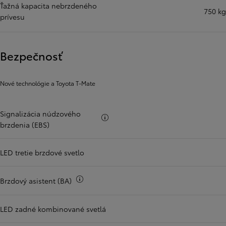
Ťažná kapacita nebrzdeného
750 kg
prívesu
Bezpečnosť
Nové technológie a Toyota T-Mate
Signalizácia núdzového
Viac informácii
brzdenia (EBS)
LED tretie brzdové svetlo
Viac informácii
Brzdový asistent (BA)
LED zadné kombinované svetlá