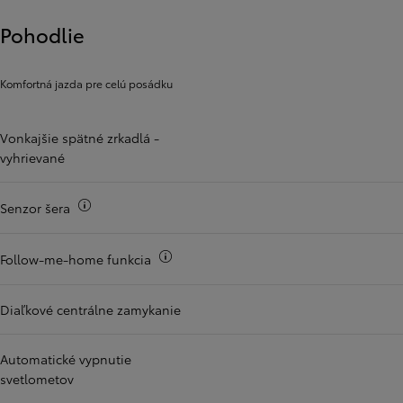
Pohodlie
Komfortná jazda pre celú posádku
Vonkajšie spätné zrkadlá -
vyhrievané
Viac informácii
Senzor šera
Viac informácii
Follow-me-home funkcia
Diaľkové centrálne zamykanie
Automatické vypnutie
svetlometov