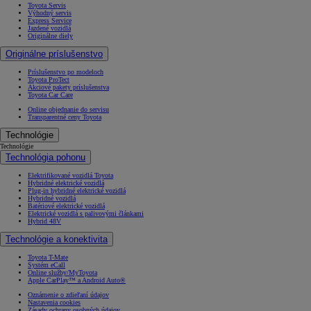
Toyota Servis
Výhodný servis
Express Service
Jazdené vozidlá
Originálne diely
Originálne príslušenstvo
Príslušenstvo po modeloch
Toyota ProTect
Akciové pakety príslušenstva
Toyota Car Care
Online objednanie do servisu
Transparentné ceny Toyota
Technológie
Technológie
Technológia pohonu
Elektrifikované vozidlá Toyota
Hybridné elektrické vozidlá
Plug-in hybridné elektrické vozidlá
Hybridné vozidlá
Batériové elektrické vozidlá
Elektrické vozidlá s palivovými článkami
Hybrid 48V
Technológie a konektivita
Toyota T-Mate
Systém eCall
Online služby/MyToyota
Apple CarPlay™ a Android Auto®
Oznámenie o zdieľaní údajov
Nastavenia cookies
Zásady ochrany osobných údajov