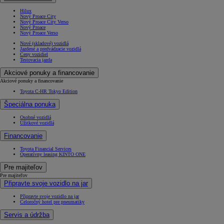
Hilux
Nový Proace City
Nový Proace City Verso
Nový Proace
Nový Proace Verso
Nové (skladové) vozidlá
Jazdené a predvádzacie vozidlá
Ceny vozidiel
Testovacia jazda
Akciové ponuky a financovanie
Akciové ponuky a financovanie
Toyota C-HR Tokyo Edition
Špeciálna ponuka
Osobné vozidlá
Úžitkové vozidlá
Financovanie
Toyota Financial Services
Operatívny leasing KINTO ONE
Pre majiteľov
Pre majiteľov
Připravte svoje vozidlo na jar
Připravte svoje vozidlo na jar
Celoročný hotel pre pneumatiky
Servis a údržba