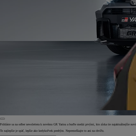
Prihláste sa na odber newslettera k novému GR Yarisu a buďte medzi prvými, kto získa tie najaktuálnejšie nov
To najlepšie je späť, lepšie ako kedykoľvek predtým. Nepremeškajte to ani na chvíľu.