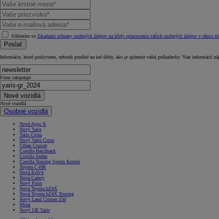
Súhlasím so
Zásadami ochrany osobných údajov na účely spracovania vašich osobných údajov v rámci slu
Poslať
Informácie, ktoré poskytnete, nebudú použité na iné účely, ako je splnenie vašej požiadavky. Viac informácií ná
Form campaign
Nové vozidlá
Nové vozidlá
Osobné vozidlá
Nové Aygo X
Nový Yaris
Yaris Cross
Nový Yaris Cross
Urban Cruiser
Corolla Hatchback
Corolla Sedan
Corolla Touring Sports Kombi
Toyota C-HR
Nová RAV4
Nová Camry
Nový Prius
Nová Toyota bZ4X
Nová Toyota bZ4X Touring
Nový Land Cruiser 250
Mirai
Nový GR Yaris