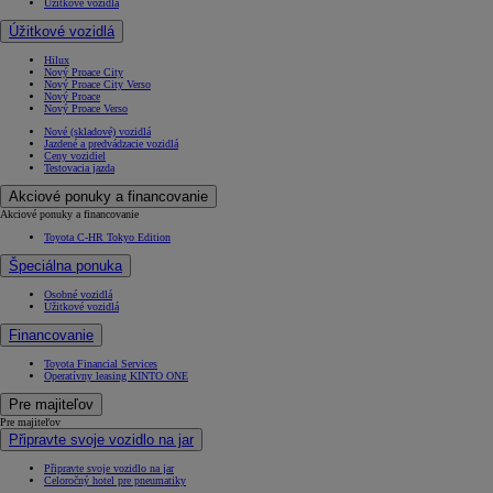
Úžitkové vozidlá
Úžitkové vozidlá
Hilux
Nový Proace City
Nový Proace City Verso
Nový Proace
Nový Proace Verso
Nové (skladové) vozidlá
Jazdené a predvádzacie vozidlá
Ceny vozidiel
Testovacia jazda
Akciové ponuky a financovanie
Akciové ponuky a financovanie
Toyota C-HR Tokyo Edition
Špeciálna ponuka
Osobné vozidlá
Úžitkové vozidlá
Financovanie
Od
16 690 €
s DPH
Toyota Financial Services
vr. zvýhodnenia
1 000 €
Operatívny leasing KINTO ONE
a bonusu za výkup
500 €
Pre majiteľov
Pre majiteľov
Nový Yaris Cross
Připravte svoje vozidlo na jar
HYBRID
Připravte svoje vozidlo na jar
Celoročný hotel pre pneumatiky