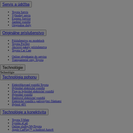
Servis a údržba
Toyota Servis
Výhodný servis
Express Service
Jazdené vozidlá
Originálne diely
Originálne príslušenstvo
Príslušenstvo po modeloch
Toyota ProTect
Akciové pakety príslušenstva
Toyota Car Care
Online objednanie do servisu
Transparentné ceny Toyota
Technológie
Technológie
Technológia pohonu
Elektrifikované vozidlá Toyota
Hybridné elektrické vozidlá
Plug-in hybridné elektrické vozidlá
Hybridné vozidlá
Batériové elektrické vozidlá
Elektrické vozidlá s palivovými článkami
Hybrid 48V
Technológie a konektivita
Toyota T-Mate
Systém eCall
Online služby/MyToyota
Apple CarPlay™ a Android Auto®