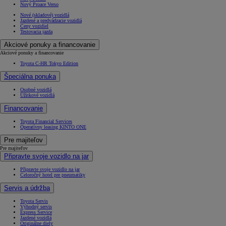
Nový Proace Verso
Nové (skladové) vozidlá
Jazdené a predvádzacie vozidlá
Ceny vozidiel
Testovacia jazda
Akciové ponuky a financovanie
Akciové ponuky a financovanie
Toyota C-HR Tokyo Edition
Špeciálna ponuka
Osobné vozidlá
Úžitkové vozidlá
Financovanie
Toyota Financial Services
Operatívny leasing KINTO ONE
Pre majiteľov
Pre majiteľov
Připravte svoje vozidlo na jar
Připravte svoje vozidlo na jar
Celoročný hotel pre pneumatiky
Servis a údržba
Toyota Servis
Výhodný servis
Express Service
Jazdené vozidlá
Originálne diely