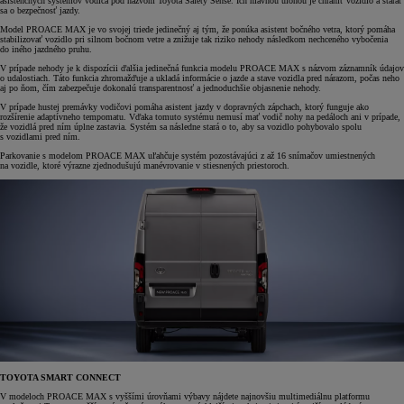
asistenčných systémov vodiča pod názvom Toyota Safety Sense. Ich hlavnou úlohou je chrániť vozidlo a starať
sa o bezpečnosť jazdy.
Model PROACE MAX je vo svojej triede jedinečný aj tým, že ponúka asistent bočného vetra, ktorý pomáha
stabilizovať vozidlo pri silnom bočnom vetre a znižuje tak riziko nehody následkom nechceného vybočenia
do iného jazdného pruhu.
V prípade nehody je k dispozícii ďalšia jedinečná funkcia modelu PROACE MAX s názvom záznamník údajov
o udalostiach. Táto funkcia zhromažďuje a ukladá informácie o jazde a stave vozidla pred nárazom, počas neho
aj po ňom, čím zabezpečuje dokonalú transparentnosť a jednoduchšie objasnenie nehody.
V prípade hustej premávky vodičovi pomáha asistent jazdy v dopravných zápchach, ktorý funguje ako
rozšírenie adaptívneho tempomatu. Vďaka tomuto systému nemusí mať vodič nohy na pedáloch ani v prípade,
že vozidlá pred ním úplne zastavia. Systém sa následne stará o to, aby sa vozidlo pohybovalo spolu
s vozidlami pred ním.
Parkovanie s modelom PROACE MAX uľahčuje systém pozostávajúci z až 16 snímačov umiestnených
na vozidle, ktoré výrazne zjednodušujú manévrovanie v stiesnených priestoroch.
TOYOTA SMART CONNECT
V modeloch PROACE MAX s vyššími úrovňami výbavy nájdete najnovšiu multimediálnu platformu