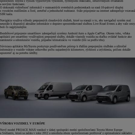
spoločnosti Toyota s vyšším výpočtovým výkonom, rýchlejšími reakciami, intuitívnejším ovládaním
a novými funkciami.
O dokonalú viditeľnosť informácií v rozmanitých svetelných podmienkach sa stará 10-palcový displej
s vysokým rozlíšením a čisté, zreteľné a jednoduché rozhranie. Stále pripojenie na internet zabezpečuje vstavaná
SIM karta.
Navigácia využíva výhody prepojených cloudových služieb, ktoré sa starajú o to, aby navigačný systém mal
neustále k dispozícii aktuálne informácie o doprave sprostredkované službou Live Road Events a aby vaše cesty
boli čo najplynulejšie.
Bezdrôtové pripojenie smartfónov zabezpečujú systémy Android Auto a Apple CarPlay. Okrem toho, vďaka
aplikácii pre smartfóny využívajúcej prepojené služby, dokáže vlastník vozidla na diaľku ovládať funkcie ako
zamknutie a odomknutie vozidla, prípadne klimatizáciu vo vozidle (líši sa podľa trhu).
Súvisiaca aplikácia MyToyota poskytuje používateľom prístup k ďalším prepojeným službám a užitočné
informácie o vozidle vrátane celkového počtu najazdených kilometrov, rýchlosti a zrýchlenia, pričom dokáže
upozorniť aj na potrebu údržby.
VÝROBA VOZIDIEL V EURÓPE
Nový model PROACE MAX vznikol v úzkej spolupráci medzi spoločnosťami Toyota Motor Europe
a Stellantis, ktorá sa začala v roku 2012 a umožnila obom spoločnostiam profitovať z optimalizácie nákladov