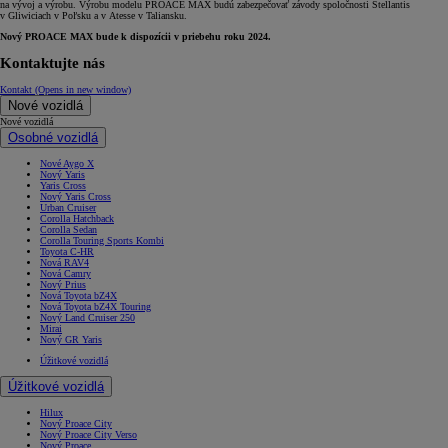
na vývoj a výrobu. Výrobu modelu PROACE MAX budú zabezpečovať závody spoločnosti Stellantis
v Gliwiciach v Poľsku a v Atesse v Taliansku.
Nový PROACE MAX bude k dispozícii v priebehu roku 2024.
Kontaktujte nás
Kontakt
(Opens in new window)
Nové vozidlá
Nové vozidlá
Osobné vozidlá
Nové Aygo X
Nový Yaris
Yaris Cross
Nový Yaris Cross
Urban Cruiser
Corolla Hatchback
Corolla Sedan
Corolla Touring Sports Kombi
Toyota C-HR
Nová RAV4
Nová Camry
Nový Prius
Nová Toyota bZ4X
Nová Toyota bZ4X Touring
Nový Land Cruiser 250
Mirai
Nový GR Yaris
Úžitkové vozidlá
Úžitkové vozidlá
Hilux
Nový Proace City
Nový Proace City Verso
Nový Proace