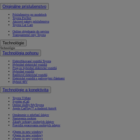
Originálne príslušenstvo
Príslušenstvo po modeloch
Toyota ProTect
Akciové pakety príslušenstva
Toyota Car Care
Online objednanie do servisu
Transparentné ceny Toyota
Technológie
Technológie
Technológia pohonu
Elektrifikované vozidlá Toyota
Hybridné elektrické vozidlá
Plug-in hybridné elektrické vozidlá
Hybridné vozidlá
Batériové elektrické vozidlá
Elektrické vozidlá s palivovými článkami
Hybrid 48V
Technológie a konektivita
Toyota T-Mate
Systém eCall
Online služby/MyToyota
Apple CarPlay™ a Android Auto®
Oznámenie o zdieľaní údajov
Nastavenia cookies
Zásady ochrany osobných údajov
Pravidlá spracovania osobných údajov
(Opens in new window)
(Opens in new window)
(Opens in new window)