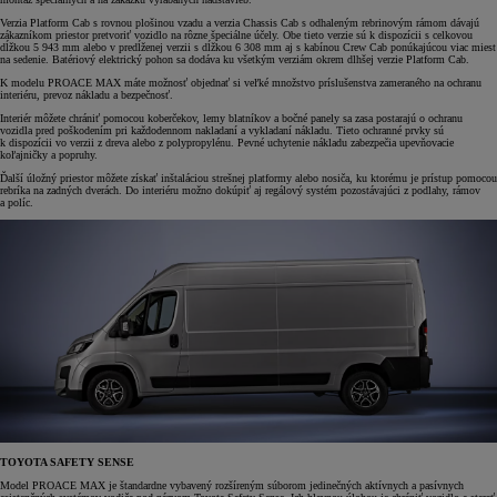
Verzia Platform Cab s rovnou plošinou vzadu a verzia Chassis Cab s odhaleným rebrinovým rámom dávajú
zákazníkom priestor pretvoriť vozidlo na rôzne špeciálne účely. Obe tieto verzie sú k dispozícii s celkovou
dĺžkou 5 943 mm alebo v predĺženej verzii s dĺžkou 6 308 mm aj s kabínou Crew Cab ponúkajúcou viac miest
na sedenie. Batériový elektrický pohon sa dodáva ku všetkým verziám okrem dlhšej verzie Platform Cab.
K modelu PROACE MAX máte možnosť objednať si veľké množstvo príslušenstva zameraného na ochranu
interiéru, prevoz nákladu a bezpečnosť.
Interiér môžete chrániť pomocou koberčekov, lemy blatníkov a bočné panely sa zasa postarajú o ochranu
vozidla pred poškodením pri každodennom nakladaní a vykladaní nákladu. Tieto ochranné prvky sú
k dispozícii vo verzii z dreva alebo z polypropylénu. Pevné uchytenie nákladu zabezpečia upevňovacie
koľajničky a popruhy.
Ďalší úložný priestor môžete získať inštaláciou strešnej platformy alebo nosiča, ku ktorému je prístup pomocou
rebríka na zadných dverách. Do interiéru možno dokúpiť aj regálový systém pozostávajúci z podlahy, rámov
a políc.
TOYOTA SAFETY SENSE
Model PROACE MAX je štandardne vybavený rozšíreným súborom jedinečných aktívnych a pasívnych