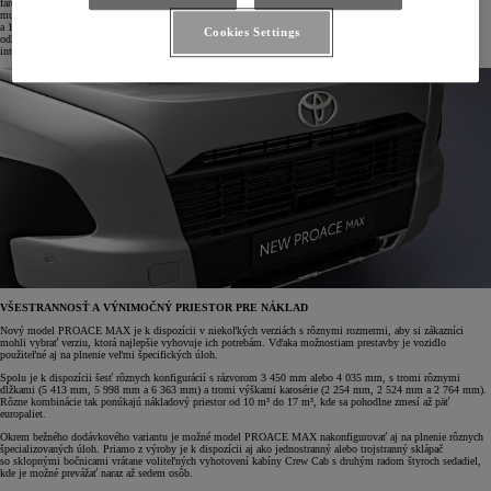
farebný digitálny prístrojový panel, ktorý zreteľne zobrazuje všetky potrebné informácie. Kvalitný
multimediálny zážitok vám sprostredkuje informačno-zábavný systém so širokými možnosťami konektivity
a 10-palcovou dotykovou obrazovkou s vysokým rozlíšením. Praktický držiak na poháre, dobre dostupné
Cookies Settings
odkladacie priestory na prístrojovej doske a štýlové chrómové lišty dopĺňajú praktický a moderný vzhľad
interiéru.
VŠESTRANNOSŤ A VÝNIMOČNÝ PRIESTOR PRE NÁKLAD
Nový model PROACE MAX je k dispozícii v niekoľkých verziách s rôznymi rozmermi, aby si zákazníci
mohli vybrať verziu, ktorá najlepšie vyhovuje ich potrebám. Vďaka možnostiam prestavby je vozidlo
použiteľné aj na plnenie veľmi špecifických úloh.
Spolu je k dispozícii šesť rôznych konfigurácií s rázvorom 3 450 mm alebo 4 035 mm, s tromi rôznymi
dĺžkami (5 413 mm, 5 998 mm a 6 363 mm) a tromi výškami karosérie (2 254 mm, 2 524 mm a 2 764 mm).
Rôzne kombinácie tak ponúkajú nákladový priestor od 10 m³ do 17 m³, kde sa pohodlne zmesí až päť
europaliet.
Okrem bežného dodávkového variantu je možné model PROACE MAX nakonfigurovať aj na plnenie rôznych
špecializovaných úloh. Priamo z výroby je k dispozícii aj ako jednostranný alebo trojstranný sklápač
so sklopnými bočnicami vrátane voliteľných vyhotovení kabíny Crew Cab s druhým radom štyroch sedadiel,
kde je možné prevážať naraz až sedem osôb.