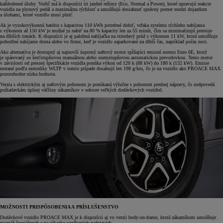
každodenné úlohy. Vodič má k dispozícii tri jazdné režimy (Eco, Normal a Power), ktoré upravujú reakcie
vozidla na plynový pedál a maximálnu rýchlosť a umožňujú dosiahnuť správny pomer medzi dojazdom
a úlohami, ktoré vozidlo musí plniť.
Ak je vysokovýkonnú batériu s kapacitou 110 kWh potrebné dobiť, vďaka systému rýchleho nabíjania
s výkonom až 150 kW je možné ju nabiť na 80 % kapacity len za 55 minút, čím sa minimalizujú prestoje
na dlhších trasách. K dispozícii je aj palubná nabíjačka na striedavý prúd s výkonom 11 kW, ktorá umožňuje
pohodlné nabíjanie doma alebo vo firme, keď je vozidlo zaparkované na dlhší čas, napríklad počas noci.
Ako alternatíva je dostupný aj najnovší úsporný naftový motor spĺňajúci emisnú normu Euro 6E, ktorý
je spárovaný so šesťstupňovou manuálnou alebo osemstupňovou automatickou prevodovkou. Tento motor
v závislosti od presnej špecifikácie vozidla ponúka výkon od 120 k (88 kW) do 180 k (132 kW). Emisie
merané podľa metodiky WLTP v tomto prípade dosahujú len 198 g/km, čo je na vozidlo ako PROACE MAX
pozoruhodne nízka hodnota.
Verzia s elektrickým aj naftovým pohonom je ponúkaná výlučne s pohonom prednej nápravy, čo zodpovedá
požiadavkám úplnej väčšiny zákazníkov v sektore veľkých dodávkových vozidiel.
MOŽNOSTI PRISPÔSOBENIA A PRÍSLUŠENSTVO
Dodávkové vozidlo PROACE MAX je k dispozícii aj vo verzii body-on-frame, ktorá zákazníkom umožňuje
montáž špeciálnych a na zákazku vyrábaných nadstavieb.