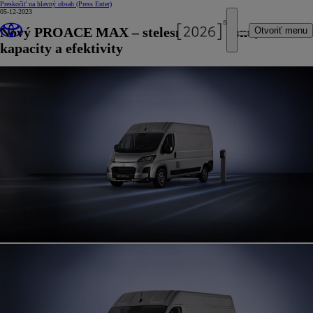
Preskočiť na hlavný obsah
(Press Enter)
05-12-2023
Nový PROACE MAX – stelesnenie výkonu,
Otvoriť menu
kapacity a efektivity