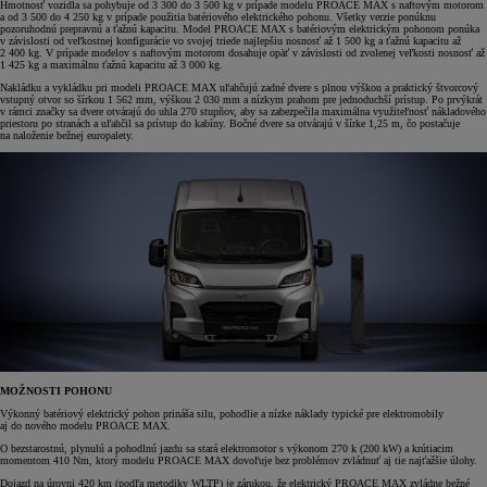
Hmotnosť vozidla sa pohybuje od 3 300 do 3 500 kg v prípade modelu PROACE MAX s naftovým motorom
a od 3 500 do 4 250 kg v prípade použitia batériového elektrického pohonu. Všetky verzie ponúknu
pozoruhodnú prepravnú a ťažnú kapacitu. Model PROACE MAX s batériovým elektrickým pohonom ponúka
v závislosti od veľkostnej konfigurácie vo svojej triede najlepšiu nosnosť až 1 500 kg a ťažnú kapacitu až
2 400 kg. V prípade modelov s naftovým motorom dosahuje opäť v závislosti od zvolenej veľkosti nosnosť až
1 425 kg a maximálnu ťažnú kapacitu až 3 000 kg.
Nakládku a vykládku pri modeli PROACE MAX uľahčujú zadné dvere s plnou výškou a praktický štvorcový
vstupný otvor so šírkou 1 562 mm, výškou 2 030 mm a nízkym prahom pre jednoduchší prístup. Po prvýkrát
v rámci značky sa dvere otvárajú do uhla 270 stupňov, aby sa zabezpečila maximálna využiteľnosť nákladového
priestoru po stranách a uľahčil sa prístup do kabíny. Bočné dvere sa otvárajú v šírke 1,25 m, čo postačuje
na naloženie bežnej europalety.
MOŽNOSTI POHONU
Výkonný batériový elektrický pohon prináša silu, pohodlie a nízke náklady typické pre elektromobily
aj do nového modelu PROACE MAX.
O bezstarostnú, plynulú a pohodlnú jazdu sa stará elektromotor s výkonom 270 k (200 kW) a krútiacim
momentom 410 Nm, ktorý modelu PROACE MAX dovoľuje bez problémov zvládnuť aj tie najťažšie úlohy.
Dojazd na úrovni 420 km (podľa metodiky WLTP) je zárukou, že elektrický PROACE MAX zvládne bežné