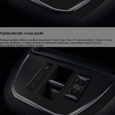
Optimalizujte svoju jazdu
Prepínač jazdných režimov umožňuje prispôsobiť výkon Proace Verso EV vašim potrebám. Vyberte si Power
pre silnú akceleráciu, vyvážený Normal pre každodenné používanie a mimoriadne úsporný Eco pre
maximalizáciu dojazdu na dlhších cestách.