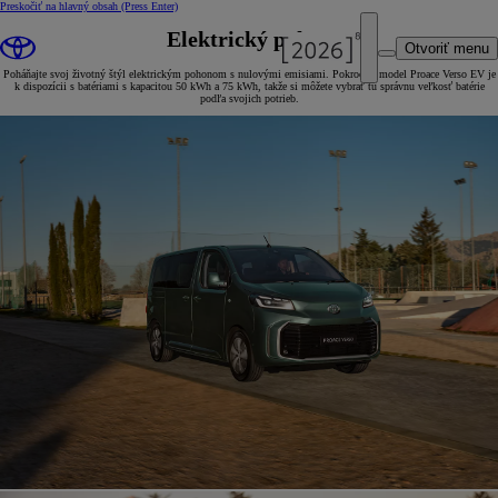
Preskočiť na hlavný obsah
(Press Enter)
Elektrický pohon
Otvoriť menu
Poháňajte svoj životný štýl elektrickým pohonom s nulovými emisiami. Pokročilý model Proace Verso EV je
k dispozícii s batériami s kapacitou 50 kWh a 75 kWh, takže si môžete vybrať tú správnu veľkosť batérie
podľa svojich potrieb.