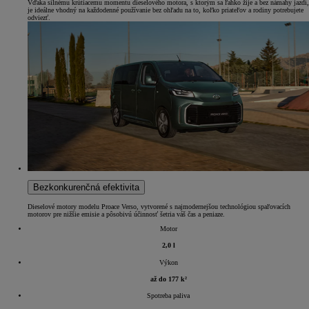
Vďaka silnému krútiacemu momentu dieselového motora, s ktorým sa ľahko žije a bez námahy jazdí,
je ideálne vhodný na každodenné používanie bez ohľadu na to, koľko priateľov a rodiny potrebujete
odviezť.
Bezkonkurenčná efektivita
Dieselové motory modelu Proace Verso, vytvorené s najmodernejšou technológiou spaľovacích
motorov pre nižšie emisie a pôsobivú účinnosť šetria váš čas a peniaze.
Motor
2,0 l
Výkon
až do 177 k²
Spotreba paliva