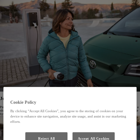
Jednoduché používanie elektrickej energie
Cookie Policy
Proace Verso EV sa dá nabiť z 20 % na 80 % už za 30 minút. Vďaka ľahko čitateľnému ukazovateľu výkonu a
rýchlemu, bezproblémovému nabíjaniu pomocou wallboxu, verejnej nabíjačky alebo domácej zásuvky nemôže
By clicking “Accept All Cookies”, you agree to the storing of cookies on your
byť používanie elektrickej energie jednoduchšie.
device to enhance site navigation, analyze site usage, and assist in our marketing
efforts.
Reject All
Accept All Cookies