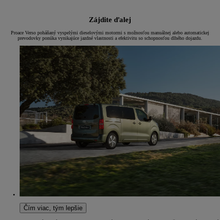
Zájdite ďalej
Proace Verso poháňaný vyspelými dieselovými motormi s možnosťou manuálnej alebo automatickej
prevodovky ponúka vynikajúce jazdné vlastnosti a efektivitu so schopnosťou dlhého dojazdu.
Čím viac, tým lepšie