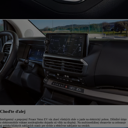
Choďte ďalej
Inteligentný a prepojený Proace Verso EV vás zbaví všetkých obáv o jazde na elektrický pohon. Dôležité údaje
o elektromobile vrátane zostávajúceho dojazdu sú vždy na displeji. Na multimediálnej obrazovke sa zobrazuje
aj poloha blízkych nabíjacích staníc pre rýchle a efektívne nabíjanie na cestách.