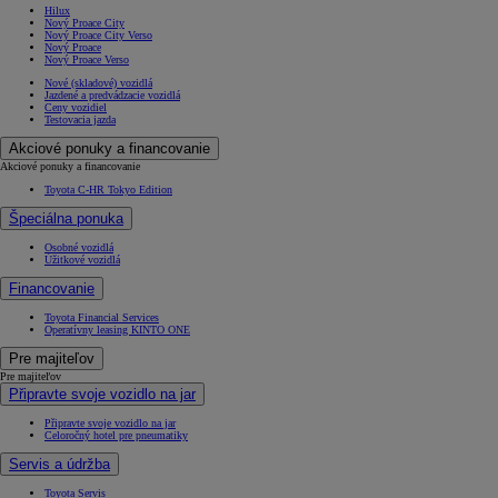
Hilux
Nový Proace City
Nový Proace City Verso
Nový Proace
Nový Proace Verso
Nové (skladové) vozidlá
Jazdené a predvádzacie vozidlá
Ceny vozidiel
Testovacia jazda
Akciové ponuky a financovanie
Akciové ponuky a financovanie
Toyota C-HR Tokyo Edition
Špeciálna ponuka
Osobné vozidlá
Úžitkové vozidlá
Financovanie
Toyota Financial Services
Operatívny leasing KINTO ONE
Pre majiteľov
Pre majiteľov
Připravte svoje vozidlo na jar
Připravte svoje vozidlo na jar
Celoročný hotel pre pneumatiky
Servis a údržba
Toyota Servis