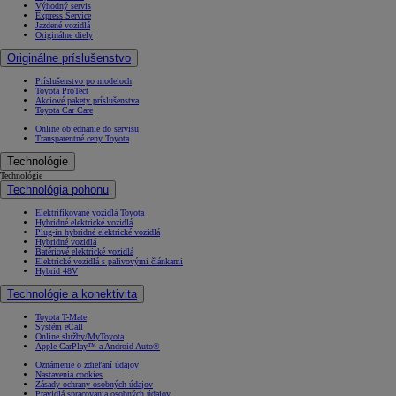
Výhodný servis
Express Service
Jazdené vozidlá
Originálne diely
Originálne príslušenstvo
Príslušenstvo po modeloch
Toyota ProTect
Akciové pakety príslušenstva
Toyota Car Care
Online objednanie do servisu
Transparentné ceny Toyota
Technológie
Technológie
Technológia pohonu
Elektrifikované vozidlá Toyota
Hybridné elektrické vozidlá
Plug-in hybridné elektrické vozidlá
Hybridné vozidlá
Batériové elektrické vozidlá
Elektrické vozidlá s palivovými článkami
Hybrid 48V
Technológie a konektivita
Toyota T-Mate
Systém eCall
Online služby/MyToyota
Apple CarPlay™ a Android Auto®
Oznámenie o zdieľaní údajov
Nastavenia cookies
Zásady ochrany osobných údajov
Pravidlá spracovania osobných údajov