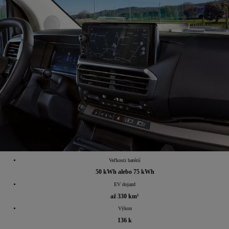
Veľkosti batérií
50 kWh alebo 75 kWh
EV dojazd
až 330 km¹
Výkon
136 k