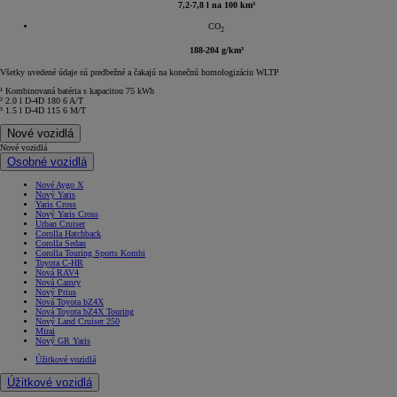
7,2-7,8 l na 100 km³
CO
2
188-204 g/km³
Všetky uvedené údaje sú predbežné a čakajú na konečnú homologizáciu WLTP
¹ Kombinovaná batéria s kapacitou 75 kWh
² 2.0 l D-4D 180 6 A/T
³ 1.5 l D-4D 115 6 M/T
Nové vozidlá
Nové vozidlá
Osobné vozidlá
Nové Aygo X
Nový Yaris
Yaris Cross
Nový Yaris Cross
Urban Cruiser
Corolla Hatchback
Corolla Sedan
Corolla Touring Sports Kombi
Toyota C-HR
Nová RAV4
Nová Camry
Nový Prius
Nová Toyota bZ4X
Nová Toyota bZ4X Touring
Nový Land Cruiser 250
Mirai
Nový GR Yaris
Úžitkové vozidlá
Úžitkové vozidlá