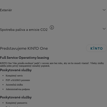
Exteriér
Informácie k spotrebe CO2
Spotreba paliva a emisie CO2
Predstavujeme KINTO One
Full Service Operatívny leasing
KINTO One Vám prináša možnosť jazdiť v novom aute bez toho, aby ste ho museli vlastniť. Všetky služby
zahŕňa jeden pevný transparentný mesačný poplatok.
Poskytované služby
Kompletný servis
PZP a KASKO poistenie
Asistenčná služba
Administratívna podpora
Poskytované služby
Kompletný pneuservis