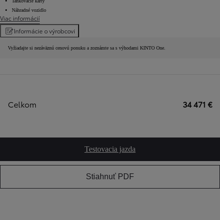
Tankovacie karty
Náhradné vozidlo
Viac informácií
Informácie o výrobcovi
Vyžiadajte si nezáväznú cenovú ponuku a zoznámte sa s výhodami KINTO One.
Celkom
34 471 €
Testovacia jazda
Stiahnuť PDF