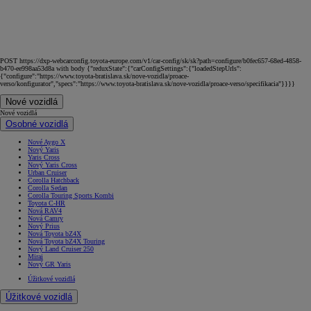
POST https://dxp-webcarconfig.toyota-europe.com/v1/car-config/sk/sk?path=configure/b0fec657-68ed-4858-
b470-ee998aa53d8a with body {"reduxState":{"carConfigSettings":{"loadedStepUrls":
{"configure":"https://www.toyota-bratislava.sk/nove-vozidla/proace-
verso/konfigurator","specs":"https://www.toyota-bratislava.sk/nove-vozidla/proace-verso/specifikacia"}}}}
Nové vozidlá
Nové vozidlá
Osobné vozidlá
Nové Aygo X
Nový Yaris
Yaris Cross
Nový Yaris Cross
Urban Cruiser
Corolla Hatchback
Corolla Sedan
Corolla Touring Sports Kombi
Toyota C-HR
Nová RAV4
Nová Camry
Nový Prius
Nová Toyota bZ4X
Nová Toyota bZ4X Touring
Nový Land Cruiser 250
Mirai
Nový GR Yaris
Úžitkové vozidlá
Úžitkové vozidlá