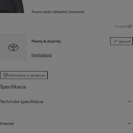
Tmavo šedé základné čalúnenie
V cene
Pakety & doplnky
Upraviť
Pakety & do
Prehľadávať
Informácie o výrobcovi
Špecifikácia
Technické špecifikácie
Interiér