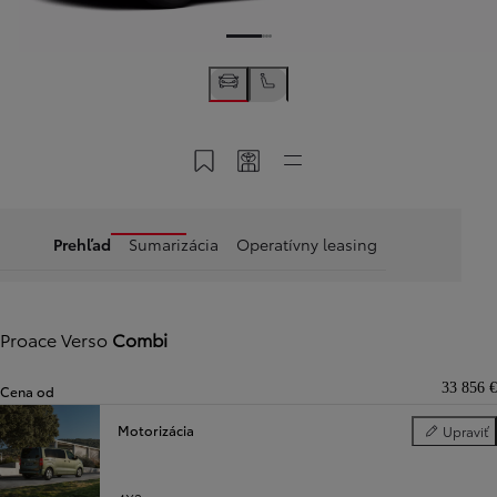
Uložiť do konta Moja Toyota
Zdieľať kód konfigurácie
Rýchle odkazy
Prehľad
Sumarizácia
Operatívny leasing
Proace Verso
Combi
33 856 €
Cena od
Motorizácia
Upraviť
Motorizácia
Predchádzajúca stránka
Ďalšia stránka