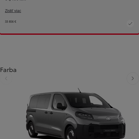
Zistiť viac
33 856 €
Farba
Predchádzajúca stránka
Ďalši