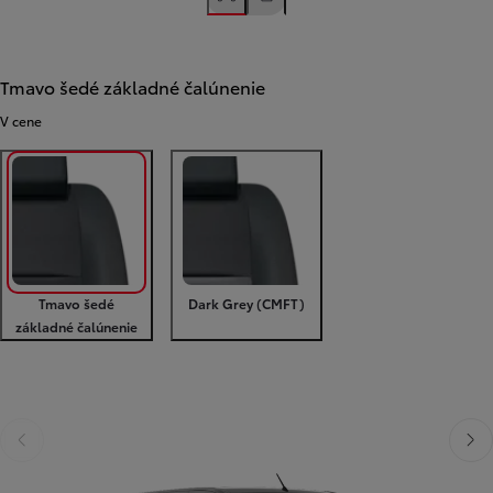
Tmavo šedé základné čalúnenie
V cene
Tmavo šedé
Dark Grey (CMFT)
základné čalúnenie
Predchádzajúca stránka
Ďalšia stránka
Predchádzajúca stránka
Ďalši