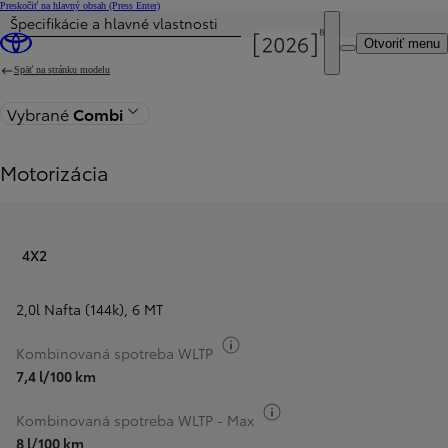
Preskočiť na hlavný obsah
(Press Enter)
Špecifikácie a hlavné vlastnosti
Cena je aktualizovaná Cena vašej konfigurácie je 34 471 €.
Otvoriť menu
Späť na stránku modelu
Vybrané
Combi
Motorizácia
4X2
2,0l Nafta (144k)
,
6 MT
Informácie k spotrebe paliva
Kombinovaná spotreba WLTP
7,4 l/100 km
Informácie k spotrebe pa
Kombinovaná spotreba WLTP - Max
8 l/100 km