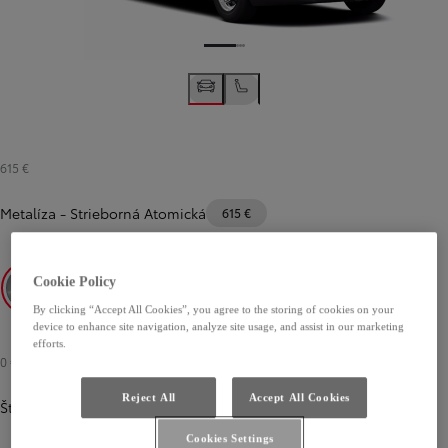
615 €
Metalíza
-
Strieborná Atomická
615 €
Cookie Policy
By clicking “Accept All Cookies”, you agree to the storing of cookies on your
Strieborná Atomická
Čierna Vesmírna
Šedá Titánová
device to enhance site navigation, analyze site usage, and assist in our marketing
efforts.
0 €
Reject All
Accept All Cookies
Štandard
Cookies Settings
Predchádzajúca stránka
Ďalšia stránka