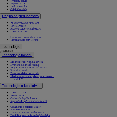
Výhodný servis
Express Service
Jazdené vozidlá
Originálne diely
Originálne príslušenstvo
Príslušenstvo po modeloch
Toyota ProTect
Akciové pakety príslušenstva
Toyota Car Care
Online objednanie do servisu
Transparentné ceny Toyota
Technológie
Technológie
Technológia pohonu
Elektrifikované vozidlá Toyota
Hybridné elektrické vozidlá
Plug-in hybridné elektrické vozidlá
Hybridné vozidlá
Batériové elektrické vozidlá
Elektrické vozidlá s palivovými článkami
Hybrid 48V
Technológie a konektivita
Toyota T-Mate
Systém eCall
Online služby/MyToyota
Apple CarPlay™ a Android Auto®
Oznámenie o zdieľaní údajov
Nastavenia cookies
Zásady ochrany osobných údajov
Pravidlá spracovania osobných údajov