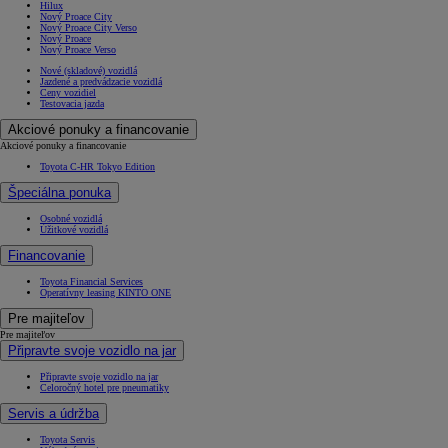
Hilux
Nový Proace City
Nový Proace City Verso
Nový Proace
Nový Proace Verso
Nové (skladové) vozidlá
Jazdené a predvádzacie vozidlá
Ceny vozidiel
Testovacia jazda
Akciové ponuky a financovanie
Akciové ponuky a financovanie
Toyota C-HR Tokyo Edition
Špeciálna ponuka
Osobné vozidlá
Úžitkové vozidlá
Financovanie
Toyota Financial Services
Operatívny leasing KINTO ONE
Pre majiteľov
Pre majiteľov
Připravte svoje vozidlo na jar
Připravte svoje vozidlo na jar
Celoročný hotel pre pneumatiky
Servis a údržba
Toyota Servis