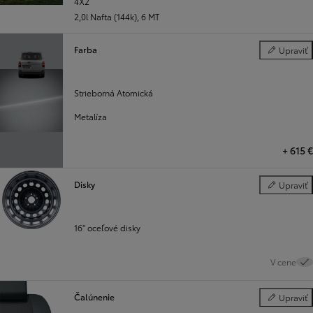
4X2
2,0l Nafta (144k)
,
6 MT
Farba
Upraviť
Farba
Strieborná Atomická
Metalíza
+
615 €
Disky
Upraviť
Disky
16" oceľové disky
V cene
Čalúnenie
Upraviť
Čalúnenie