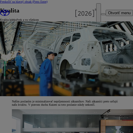
Preskočiť na hlavný obsah
(Press Enter)
Kvalita
Otvoriť menu
Kvalita kdekoľvek a vo všetkom
Naším poslaním je minimalizovať nepríjemnosti zákazníkov. Naši zákazníci preto určujú
našu kvalitu. V pravom duchu Kaizen sa toto poslanie nikdy nekončí.