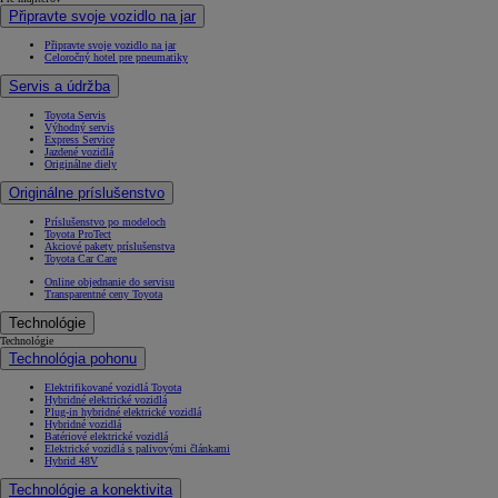
Připravte svoje vozidlo na jar
Připravte svoje vozidlo na jar
Celoročný hotel pre pneumatiky
Servis a údržba
Toyota Servis
Výhodný servis
Express Service
Jazdené vozidlá
Originálne diely
Originálne príslušenstvo
Príslušenstvo po modeloch
Toyota ProTect
Akciové pakety príslušenstva
Toyota Car Care
Online objednanie do servisu
Transparentné ceny Toyota
Technológie
Technológie
Technológia pohonu
Elektrifikované vozidlá Toyota
Hybridné elektrické vozidlá
Plug-in hybridné elektrické vozidlá
Hybridné vozidlá
Batériové elektrické vozidlá
Elektrické vozidlá s palivovými článkami
Hybrid 48V
Technológie a konektivita