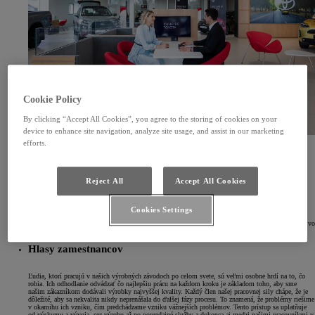
Cookie Policy
By clicking “Accept All Cookies”, you agree to the storing of cookies on your
device to enhance site navigation, analyze site usage, and assist in our marketing
efforts.
Hlasy našich zákazníkov
Naši zákazníci sú najdôležitejšími ľuďmi, ktorých treba počúvať, keď ide o pochopenie toho, čo
Reject All
Accept All Cookies
znamená kvalita Toyota. Ich nezávislé názory a skúsenosti s ich vozidlami nám napovedajú, či sa
naše ciele v oblasti kvality plnia. Ich spätná väzba nám poskytuje reálne informácie, ktoré
potrebujeme na zlepšovanie a výrobu stále lepších vozidiel.
Cookies Settings
Vždy sme pripravení počúvať hlasy našich zákazníkov a venujeme rovnakú pozornosť kritike ako
pochvale.Kvalita sa netýka len produktov, ktoré dodávame, ale aj kvality práce, ktorú vykonávame vo
všetkých oblastiach našej činnosti a pre všetkých "interných" zákazníkov.
Hlasy zamestnancov
Ľudia, ktorí pracujú v našich výrobných závodoch po celom svete, sú veľmi osobne hrdí na to, čo
robia. Ich odhodlanie odvádzať čo najlepšiu prácu na každom kroku je základom toho, aby sme
našim zákazníkom dodávali výrobky najvyššej kvality. Každý člen našej pracovnej sily chápe, že je
dôležité, aby sa nekvalita nikdy neprenášala do ďalšej fázy procesu. To znamená, že problémy riešime
v okamihu ich vzniku, čím predchádzame vzniku vážnejších problémov. Tento prístup sa uplatňuje
od výskumu a vývoja, cez výrobu až po popredajné služby a dokonca aj medzi našimi pracovníkmi v