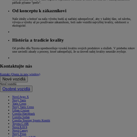
päťkrát pýtame "prečo".
Od konceptu k zákazníkovi
Naše ideály a hrdosť na našu výrobu budú aj naďalej zabezpečovať, aby v každej fáze, od návrhu,
vývoja a výroby až po používanie zákazníkom, boli naše vozidlá najvyššej kvality, odolnosti a
ekologické.
História a tradície kvality
Od prvého dňa Toyota uprednostňuje vysokú kvalitu svojich produktov a služieb. V priebehu rokov
sme zaviedli zásady a procesy, ktoré zabezpečujú, že sa úroveň našej kvality neustále zvyšuje.
Kontaktujte nás
Kontakt
(Opens in new window)
Nové vozidlá
Nové vozidlá
Osobné vozidlá
Nové Aygo X
Nový Yaris
Yaris Cross
Nový Yaris Cross
Urban Cruiser
Corolla Hatchback
Corolla Sedan
Corolla Touring Sports Kombi
Toyota C-HR
Nová RAV4
Nová Camry
Nový Prius