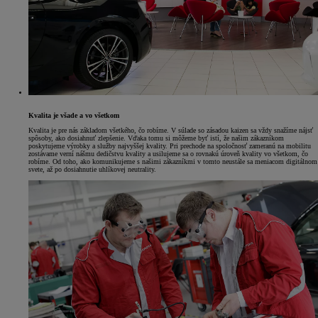
Kvalita je všade a vo všetkom
Kvalita je pre nás základom všetkého, čo robíme. V súlade so zásadou kaizen sa vždy snažíme nájsť
spôsoby, ako dosiahnuť zlepšenie. Vďaka tomu si môžeme byť istí, že našim zákazníkom
poskytujeme výrobky a služby najvyššej kvality. Pri prechode na spoločnosť zameranú na mobilitu
zostávame verní nášmu dedičstvu kvality a usilujeme sa o rovnakú úroveň kvality vo všetkom, čo
robíme. Od toho, ako komunikujeme s našimi zákazníkmi v tomto neustále sa meniacom digitálnom
svete, až po dosiahnutie uhlíkovej neutrality.