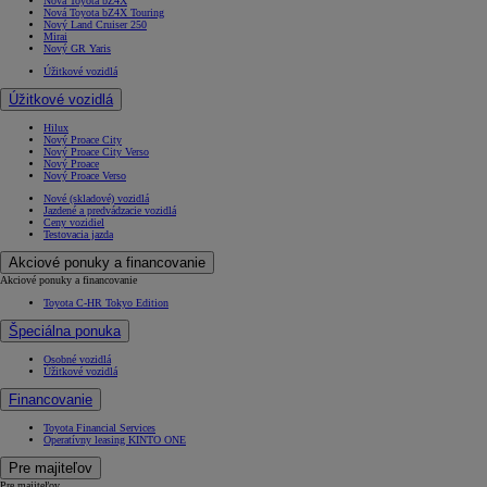
Nová Toyota bZ4X
Nová Toyota bZ4X Touring
Nový Land Cruiser 250
Mirai
Nový GR Yaris
Úžitkové vozidlá
Úžitkové vozidlá
Hilux
Nový Proace City
Nový Proace City Verso
Nový Proace
Nový Proace Verso
Nové (skladové) vozidlá
Jazdené a predvádzacie vozidlá
Ceny vozidiel
Testovacia jazda
Akciové ponuky a financovanie
Akciové ponuky a financovanie
Toyota C-HR Tokyo Edition
Špeciálna ponuka
Osobné vozidlá
Úžitkové vozidlá
Financovanie
Toyota Financial Services
Operatívny leasing KINTO ONE
Pre majiteľov
Pre majiteľov