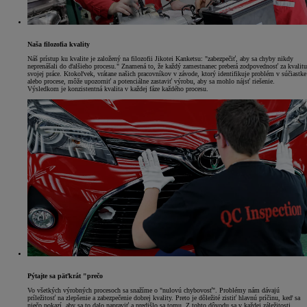
Naša filozofia kvality
Náš prístup ku kvalite je založený na filozofii Jikotei Kanketsu: "zabezpečiť, aby sa chyby nikdy
neprenášali do ďalšieho procesu." Znamená to, že každý zamestnanec preberá zodpovednosť za kvalitu
svojej práce. Ktokoľvek, vrátane našich pracovníkov v závode, ktorý identifikuje problém v súčiastke
alebo procese, môže upozorniť a potenciálne zastaviť výrobu, aby sa mohlo nájsť riešenie.
Výsledkom je konzistentná kvalita v každej fáze každého procesu.
Pýtajte sa päťkrát "prečo
Vo všetkých výrobných procesoch sa snažíme o "nulovú chybovosť". Problémy nám dávajú
príležitosť na zlepšenie a zabezpečenie dobrej kvality. Preto je dôležité zistiť hlavnú príčinu, keď sa
niečo pokazí, aby sa to dalo napraviť a predišlo sa tomu. Z tohto dôvodu sa v každej záležitosti